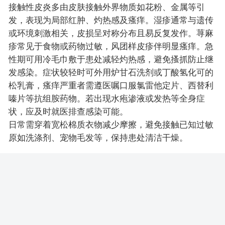
接触性皮炎多由皮肤接触外界物质如花粉、金属等引
发，表现为局部红肿、灼热感及瘙痒。湿疹通常与遗传
或环境刺激相关，皮损呈对称分布且易反复发作。荨麻
疹常见于食物或药物过敏，风团样皮疹伴明显瘙痒。急
性期可用冷毛巾敷于患处减轻灼热感，避免搔抓防止继
发感染。症状较轻时可外用炉甘石洗剂或丁酸氢化可的
松乳膏，瘙痒严重者需遵医嘱口服氯雷他定片、西替利
嗪片等抗组胺药物。若出现水疱渗液或发热等全身症
状，应及时就医排查感染可能。
日常需穿着宽松棉质衣物减少摩擦，避免接触已知过敏
原如洗涤剂、宠物毛发等，保持患处清洁干燥。