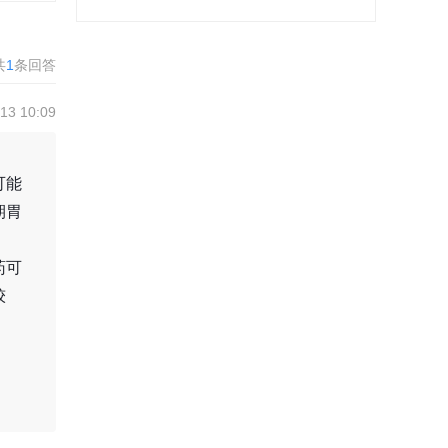
共
1
条回答
3 10:09
可能
期胃
药可
较