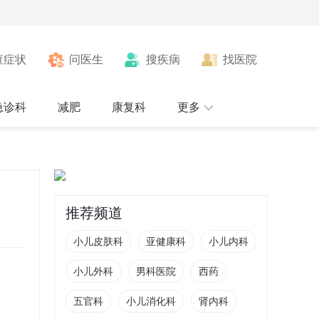
查症状
问医生
搜疾病
找医院
急诊科
减肥
康复科
更多
推荐频道
小儿皮肤科
亚健康科
小儿内科
小儿外科
男科医院
西药
五官科
小儿消化科
肾内科