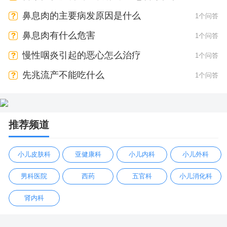
会有疼痛感吗
鼻息肉的主要病发原因是什么
1个问答
鼻息肉有什么危害
1个问答
慢性咽炎引起的恶心怎么治疗
1个问答
先兆流产不能吃什么
1个问答
推荐频道
小儿皮肤科
亚健康科
小儿内科
小儿外科
男科医院
西药
五官科
小儿消化科
肾内科