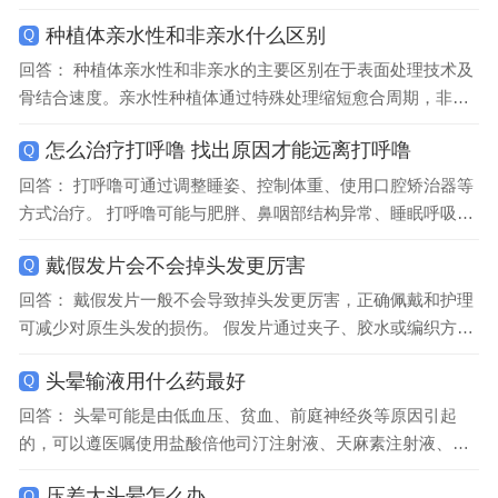
菌为金黄色葡萄球菌和铜绿假单胞菌，真菌感染则以曲霉菌和
种植体亲水性和非亲水什么区别
Q
念珠菌为主。外耳道皮...
回答： 种植体亲水性和非亲水的主要区别在于表面处理技术及
骨结合速度。亲水性种植体通过特殊处理缩短愈合周期，非亲
水性种植体则依赖传统表面特性。 亲水性种植体表面经过化学
怎么治疗打呼噜 找出原因才能远离打呼噜
Q
或物理改性，形成亲水...
回答： 打呼噜可通过调整睡姿、控制体重、使用口腔矫治器等
方式治疗。 打呼噜可能与肥胖、鼻咽部结构异常、睡眠呼吸暂
停综合征等因素有关。肥胖者颈部脂肪堆积会压迫气道，导致
戴假发片会不会掉头发更厉害
Q
气流通过时振动产生鼾...
回答： 戴假发片一般不会导致掉头发更厉害，正确佩戴和护理
可减少对原生头发的损伤。 假发片通过夹子、胶水或编织方式
固定在头发上，若使用过紧的夹子或频繁拉扯可能造成牵拉性
头晕输液用什么药最好
Q
脱发。选择轻便透气的...
回答： 头晕可能是由低血压、贫血、前庭神经炎等原因引起
的，可以遵医嘱使用盐酸倍他司汀注射液、天麻素注射液、银
杏叶提取物注射液等药物。建议及时就医，明确病因后针对性
压差大头晕怎么办
Q