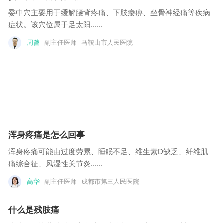
无痛内窥镜检查、无痛拔牙和手术后镇痛。
委中穴主要用于缓解腰背疼痛、下肢痿痹、坐骨神经痛等疾病
症状。该穴位属于足太阳......
10. 非疼痛性疾病：顽固性呃逆(打膈)、急性面
周曾
副主任医师
马鞍山市人民医院
神经炎(面瘫)、面肌痉挛、突发性耳聋、腱鞘囊
肿、肝、肾囊肿。神经性皮炎，突发性耳聋，
内耳晕眩症，痛风症，瘢痕痛，面肌痉挛，眼
睑痉挛。
浑身疼痛是怎么回事
浑身疼痛可能由过度劳累、睡眠不足、维生素D缺乏、纤维肌
痛综合征、风湿性关节炎......
高华
副主任医师
成都市第三人民医院
什么是残肢痛