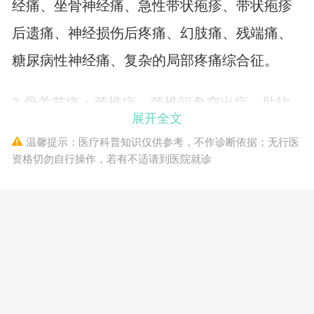
经痛、坐骨神经痛、急性带状疱疹、带状疱疹
后遗痛、神经损伤后疼痛、幻肢痛、残端痛、
糖尿病性神经痛、复杂的局部疼痛综合征。
3.骨关节痛：颈椎病，颈椎间盘突出症，肋软
展开全文
骨炎，腰椎间盘突出症，尾骨痛，膝关节炎，
温馨提示：医疗科普知识仅供参考，不作诊断依据；无行医
足跟痛，颞下颌关节功能紊乱综合征，退行性
资格切勿自行操作，若有不适请到医院就诊
骨关节炎，痛风性关节炎。
4. 软组织疼痛：急慢性腰扭伤、腰肌劳损、棘
上棘间韧带炎、腰背肌筋膜炎、纤维肌痛综合
征、腱鞘炎、肩周炎、网球肘、软组织损伤。