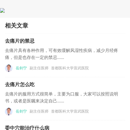
5. 内脏性疼痛：顽固性心绞痛，心肌梗塞，慢
性盆腔炎。
相关文章
6.缺血性疼痛：雷诺氏症，闭塞性血栓性脉管
去痛片的禁忌
炎，血栓性静脉炎，红斑性肢痛症，反射性交
去痛片具有各种作用，可有效缓解风湿性疾病，减少月经疼
感神经萎缩症等。
痛，但是也存在一定的禁忌......
岳剑宁
副主任医师
首都医科大学宣武医院
7. 癌性痛及良性肿瘤引起的疼痛，癌性胸腹水
去痛片怎么吃
治疗和瘤体内化疗。
去痛片的服用方式很简单，主要为口服，大家可以按照说明
书，或者是医嘱来决定自己......
8. 痛经、慢性盆腔痛。
岳剑宁
副主任医师
首都医科大学宣武医院
9. 无痛诊疗服务：无痛分娩、无痛人工流产、
委中穴能治疗什么病