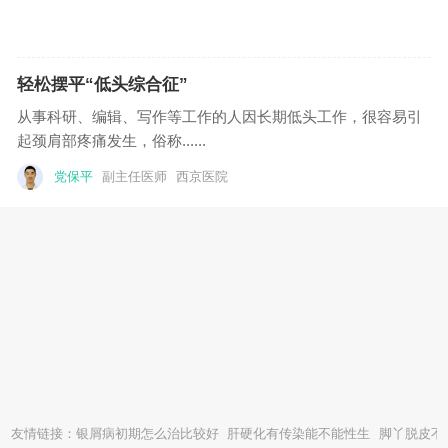
轻松摆平“低头综合征”
从事科研、编辑、写作等工作的人因长期低头工作，很容易引
起颈肩部疼痛发生，俗称......
党保平
副主任医师
西京医院
友情链接：
银屑病初期怎么治比较好
肝硬化有传染能不能性生
脚丫脱皮不