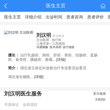
医生主页
医生主页
详细介绍
出诊时间
患者咨询
患者评价
刘汉明
多点执业
主治医师
放疗科
上海市第一人民医院
沟通顺畅
医术高明
诊疗细致
擅长：
治疗乳腺癌、肺癌、肝癌、胃癌、结肠癌、直肠
癌、食管癌、胰腺癌、鼻咽...
[详细]
简介：
湖北省立体定向放射治疗专业委员会委员
湖北省生物医...
[详细]
刘汉明医生服务
复禾健康
图文咨询
预约挂号
无需排队
号源保证
诊前退款