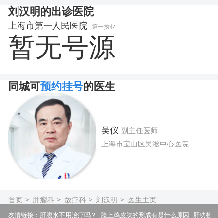
刘汉明的出诊医院
上海市第一人民医院
第一执业
暂无号源
同城可
预约挂号
的医生
吴仪
副主任医师
上海市宝山区吴淞中心医院
擅长：
各类耳鼻喉显微手术，鼻内窥镜及纤维手术，头颈及颅底肿瘤
首页
>
肿瘤科
>
放疗科
>
刘汉明
>
医生主页
立即提问
预约挂号
友情链接：
肝腹水不用治疗吗？
脸上鸡皮肤的形成有是什么原因
肝功检