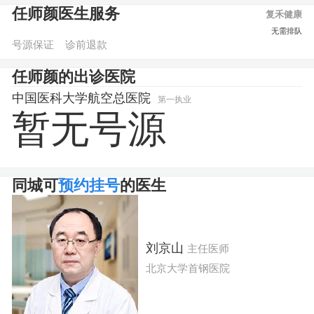
任师颜医生服务
复禾健康
图文咨询
预约挂号
无需排队
号源保证
诊前退款
任师颜的出诊医院
中国医科大学航空总医院
第一执业
暂无号源
同城可
预约挂号
的医生
刘京山
主任医师
北京大学首钢医院