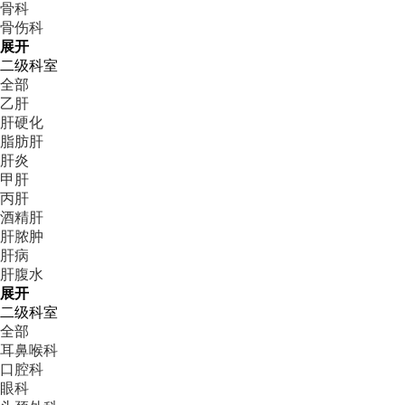
骨科
骨伤科
展开
二级科室
全部
乙肝
肝硬化
脂肪肝
肝炎
甲肝
丙肝
酒精肝
肝脓肿
肝病
肝腹水
展开
二级科室
全部
耳鼻喉科
口腔科
眼科