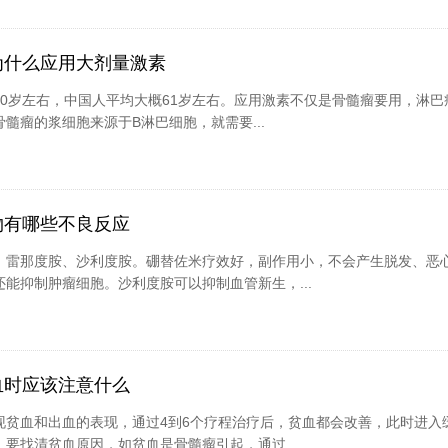
为什么应用大剂量激素
0岁左右，中国人平均大概61岁左右。应用激素不仅是骨髓瘤要用，淋巴
髓瘤的浆细胞来源于B淋巴细胞，就需要...
物有哪些不良反应
、雷那度胺、沙利度胺。硼替佐米疗效好，副作用小，不会产生脱发、恶
能抑制肿瘤细胞。沙利度胺可以抑制血管新生，...
血时应该注意什么
现贫血和出血的表现，通过4到6个疗程治疗后，贫血都会改善，此时进入
要找清贫血原因，如贫血是骨髓瘤引起，通过...