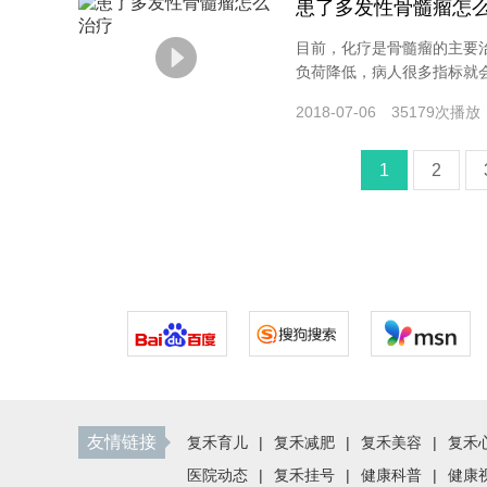
患了多发性骨髓瘤怎
目前，化疗是骨髓瘤的主要
负荷降低，病人很多指标就会
3:02
2018-07-06
35179次播放
1
2
友情链接
复禾育儿
|
复禾减肥
|
复禾美容
|
复禾
医院动态
|
复禾挂号
|
健康科普
|
健康