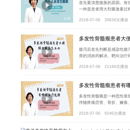
首先要清楚腹胀的原因。有
一种是患者用大剂量激素过程
1:48
2018-07-06
20634次播放
多发性骨髓瘤患者大
腹泻后首先判断是感染性腹
类的消炎药解决。靶向治疗药
2:56
2018-07-06
21146次播放
多发性骨髓瘤患者有
多发性骨髓瘤是一种恶性浆
伴随疼痛厉害、骨折、瘫痪、
2:18
2018-07-06
9246次播放