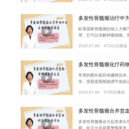
多发性骨髓瘤治疗中
欧美国家骨髓瘤的病人大概7
用，它可以溶解肿瘤细胞。骨
3:38
2018-07-06
47141次播放
多发性骨髓瘤化疗药
常用的靶向新药有硼替佐米
等。雷那度胺既能调节免疫还
4:06
2018-07-06
6708次播放
多发性骨髓瘤合并贫
多发性骨髓瘤会引起患者出
期，如又出血就要警惕复发。