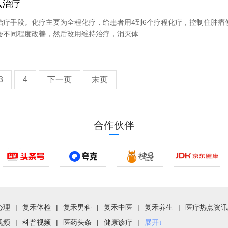
么治疗
治疗手段。化疗主要为全程化疗，给患者用4到6个疗程化疗，控制住肿瘤
不同程度改善，然后改用维持治疗，消灭体...
3
4
下一页
末页
合作伙伴
心理
|
复禾体检
|
复禾男科
|
复禾中医
|
复禾养生
|
医疗热点资讯
视频
|
科普视频
|
医药头条
|
健康诊疗
|
展开↓