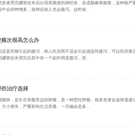
些患者用完硼替佐米后出现胃肠道的神经炎，造成肠麻痹腹胀，这种较严
中会排钾增多，低钾后病人也会腹泻。这时候...
便频次很高怎么办
泻还是药物引起的腹泻，病人吃东西不适会引起感染性腹泻，可以吃些黄
硼替佐米用完后其中有一个副作用是腹泻，而...
哪些治疗选择
细胞病，是长在骨髓里边的肿瘤，是一种恶性肿瘤。很多患者会选择逃避
大小便失，严重影响生活质量。一旦确诊是多...