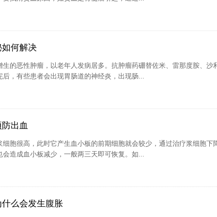
秘如何解决
增生的恶性肿瘤，以老年人发病居多。抗肿瘤药硼替佐米、雷那度胺、沙
后，有些患者会出现胃肠道的神经炎，出现肠...
预防出血
浆细胞很高，此时它产生血小板的前期细胞就会较少，通过治疗浆细胞下
会造成血小板减少，一般两三天即可恢复。如...
为什么会发生腹胀