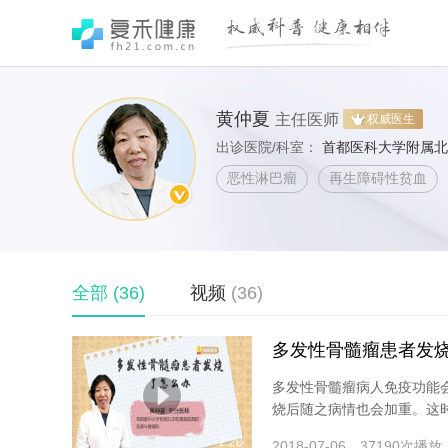
黄仲夏
主任医师
权威医生
出诊医院/科室：
首都医科大学附属北
恶性淋巴瘤
再生障碍性贫血
全部
(36)
视频
(36)
多发性骨髓瘤患者发
多发性骨髓瘤病人免疫功能
烧后随之病情也会加重。这时
2:20
2018-07-06
37190次播放