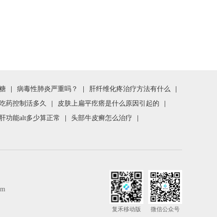
糖
|
病毒性肺炎严重吗？
|
肝纤维化疼治疗方法有什么
|
吃药控制活多久
|
皮肤上扁平疙瘩是什么原因引起的
|
肝功能alt多少算正常
|
头部牛皮癣怎么治疗
|
om
复禾移动版
微信公众号