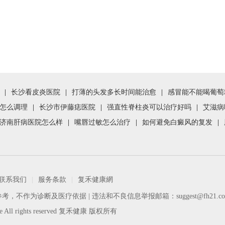
|
长沙看皮炎医院
|
打薄的头发多长时间能治愈
|
感冒能不能喝葡萄
怎么调理
|
长沙市伊藤痣医院
|
强直性脊柱炎可以治疗好吗
|
艾滋病
济南肝病医院怎么样
|
嘴唇过敏怎么治疗
|
如何避免白癜风的复发
|
联系我们
|
服务条款
|
复禾健康網
参考，不作为诊断及医疗依据
| 违法和不良信息举报邮箱：
suggest@fh21.c
uhe All rights reserved 复禾健康 版权所有