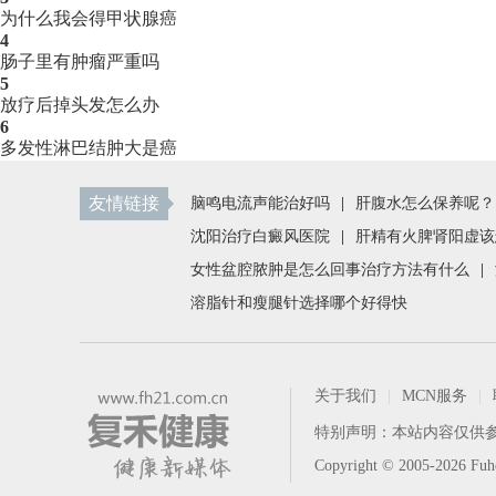
为什么我会得甲状腺癌
4
肠子里有肿瘤严重吗
5
放疗后掉头发怎么办
6
多发性淋巴结肿大是癌
友情链接
脑鸣电流声能治好吗
|
肝腹水怎么保养呢？
沈阳治疗白癜风医院
|
肝精有火脾肾阳虚该
女性盆腔脓肿是怎么回事治疗方法有什么
|
溶脂针和瘦腿针选择哪个好得快
关于我们
|
MCN服务
|
特别声明：本站内容仅供
Copyright © 2005-2026 F