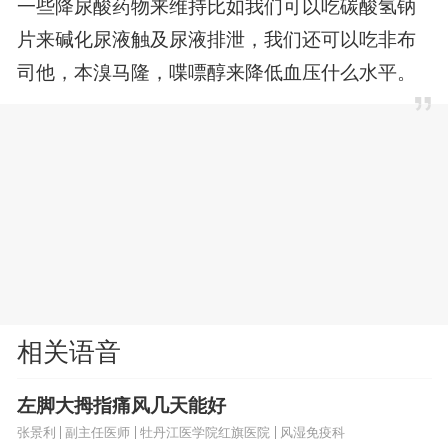
一些降尿酸药物来维持比如我们可以吃碳酸氢钠
片来碱化尿液触及尿液排泄，我们还可以吃非布
司他，本溴马隆，喋嘌醇来降低血压什么水平。
相关语音
左脚大拇指痛风几天能好
张景利
副主任医师
牡丹江医学院红旗医院
风湿免疫科