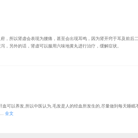
之府，所以肾虚会表现为腰痛，甚至会出现耳鸣，因为肾开窍于耳及前后
腹泻，另外的话，肾虚可以服用六味地黄丸进行治疗，缓解症状。
,肝血可以养发,所以中医认为,毛发是人的经血所发生的,尽量做到每天睡眠
..
全文