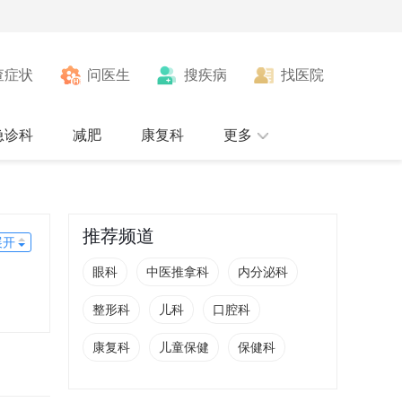
查症状
问医生
搜疾病
找医院
急诊科
减肥
康复科
更多
推荐频道
展开
眼科
中医推拿科
内分泌科
整形科
儿科
口腔科
康复科
儿童保健
保健科