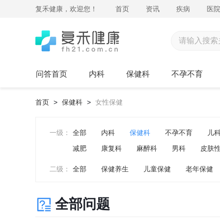
复禾健康，欢迎您！
首页
资讯
疾病
医
问答首页
内科
保健科
不孕不育
首页
>
保健科
>
女性保健
一级：
全部
内科
保健科
不孕不育
儿
减肥
康复科
麻醉科
男科
皮肤
药剂科
整形美容科
中医科
肿瘤科
二级：
全部
保健养生
儿童保健
老年保健
全部问题