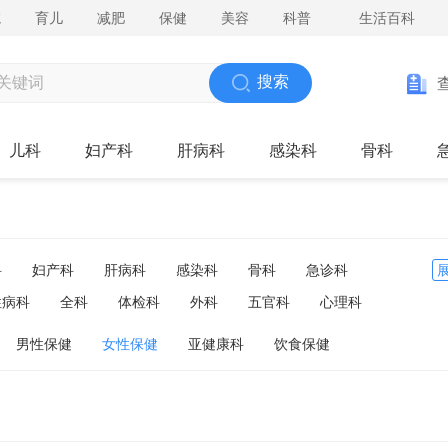
院
育儿
减肥
保健
美容
科普
生活百科
搜索
儿科
妇产科
肝病科
感染科
骨科
科
妇产科
肝病科
感染科
骨科
急诊科
性病科
全科
体检科
外科
五官科
心理科
医院
男性保健
女性保健
亚健康科
饮食保健