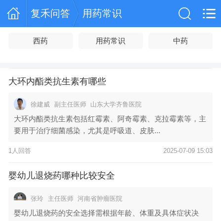
复禾问答
用药常识
西药
用药常识
中药
大环内酯类抗生素有哪些
徐建威
副主任医师
山东大学齐鲁医院
大环内酯类抗生素包括红霉素、阿奇霉素、克拉霉素等，主
要用于治疗细菌感染，尤其是呼吸道、皮肤...
1人回答
2025-07-09 15:03
婴幼儿退烧药哪种比较安全
张玲
主任医师
河南省肿瘤医院
婴幼儿退烧药的安全选择需根据年龄、体重及具体症状决