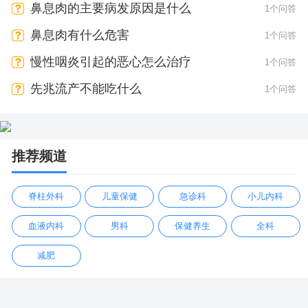
会有疼痛感吗
鼻息肉的主要病发原因是什么
1个问答
鼻息肉有什么危害
1个问答
慢性咽炎引起的恶心怎么治疗
1个问答
先兆流产不能吃什么
1个问答
推荐频道
脊柱外科
儿童保健
急诊科
小儿内科
血液内科
男科
保健养生
全科
减肥