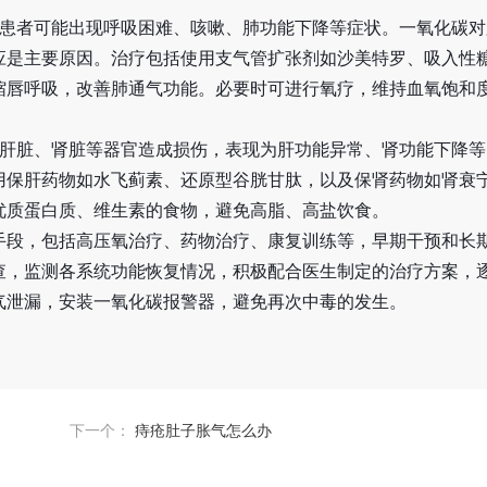
，患者可能出现呼吸困难、咳嗽、肺功能下降等症状。一氧化碳对
应是主要原因。治疗包括使用支气管扩张剂如沙美特罗、吸入性
缩唇呼吸，改善肺通气功能。必要时可进行氧疗，维持血氧饱和
对肝脏、肾脏等器官造成损伤，表现为肝功能异常、肾功能下降等
用保肝药物如水飞蓟素、还原型谷胱甘肽，以及保肾药物如肾衰
优质蛋白质、维生素的食物，避免高脂、高盐饮食。
手段，包括高压氧治疗、药物治疗、康复训练等，早期干预和长
查，监测各系统功能恢复情况，积极配合医生制定的治疗方案，
气泄漏，安装一氧化碳报警器，避免再次中毒的发生。
下一个：
痔疮肚子胀气怎么办