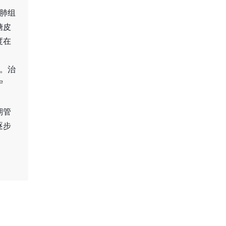
肺组
糖皮
度在
。治
宁
期管
逐步