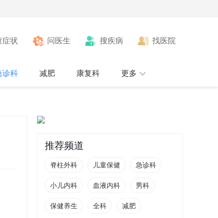
查症状
问医生
搜疾病
找医院
急诊科
减肥
康复科
更多
推荐频道
脊柱外科
儿童保健
急诊科
小儿内科
血液内科
男科
保健养生
全科
减肥