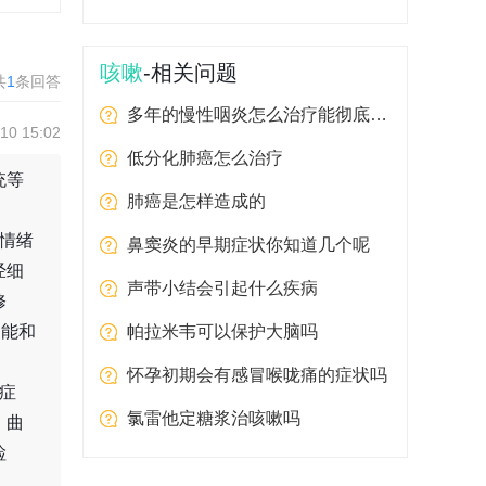
咳嗽
-相关问题
共
1
条回答
多年的慢性咽炎怎么治疗能彻底摆脱
0 15:02
低分化肺癌怎么治疗
统等
肺癌是怎样造成的
情绪
鼻窦炎的早期症状你知道几个呢
经细
声带小结会引起什么疾病
修
功能和
帕拉米韦可以保护大脑吗
怀孕初期会有感冒喉咙痛的症状吗
症
氯雷他定糖浆治咳嗽吗
、曲
检