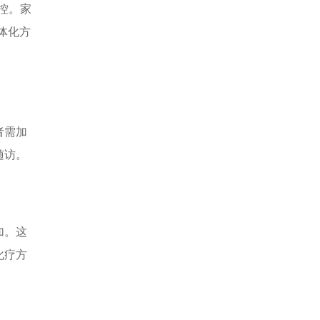
控。家
体化方
者需加
随访。
加。这
化疗方