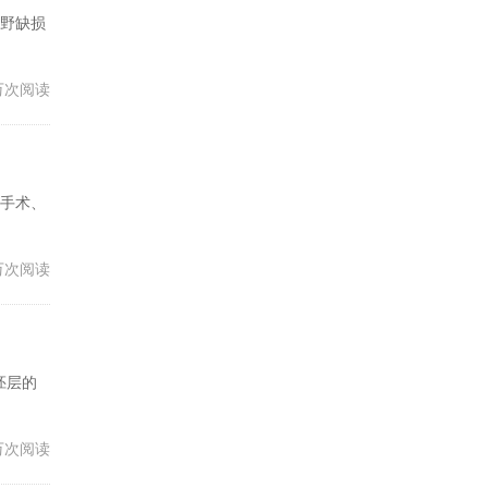
野缺损
1万次阅读
手术、
5万次阅读
胚层的
2万次阅读