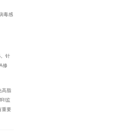
病毒感
。
泌。针
A修
免高脂
RI监
有重要