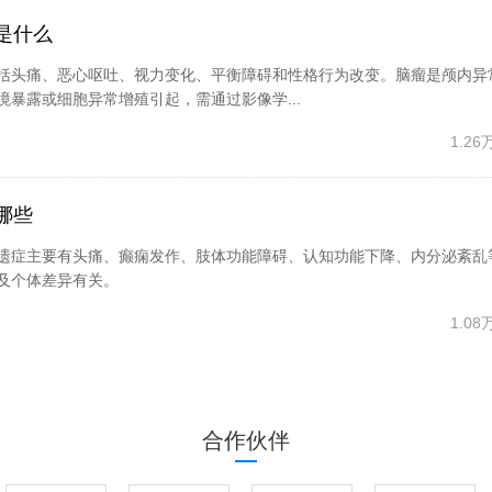
是什么
括头痛、恶心呕吐、视力变化、平衡障碍和性格行为改变。脑瘤是颅内异
暴露或细胞异常增殖引起，需通过影像学...
1.2
哪些
遗症主要有头痛、癫痫发作、肢体功能障碍、认知功能下降、内分泌紊乱
及个体差异有关。
1.0
合作伙伴