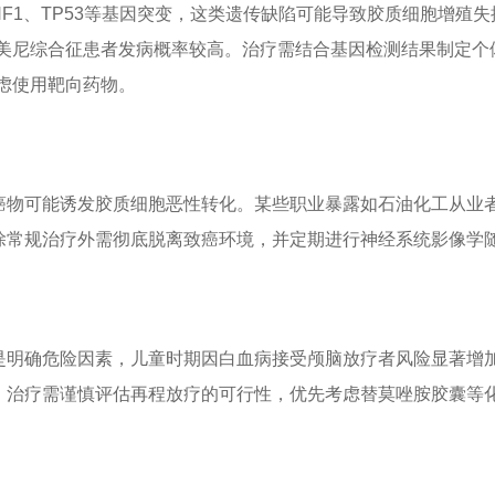
F1、TP53等基因突变，这类遗传缺陷可能导致胶质细胞增殖失
佛美尼综合征患者发病概率较高。治疗需结合基因检测结果制定个
考虑使用靶向药物。
癌物可能诱发胶质细胞恶性转化。某些职业暴露如石油化工从业
除常规治疗外需彻底脱离致癌环境，并定期进行神经系统影像学
是明确危险因素，儿童时期因白血病接受颅脑放疗者风险显著增
，治疗需谨慎评估再程放疗的可行性，优先考虑替莫唑胺胶囊等