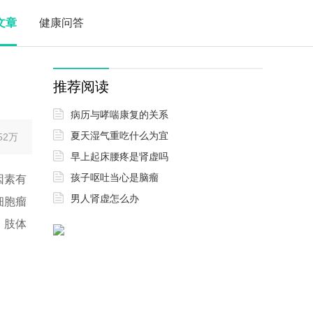
文章
健康问答
推荐阅读
病历与哮喘康复的关系
夏天湿气重吃什么为宜
52万
早上起床腰疼是肾虚吗
孩子呕吐当心是脑瘤
因素有
男人肾虚怎么办
细胞瘤
、肢体