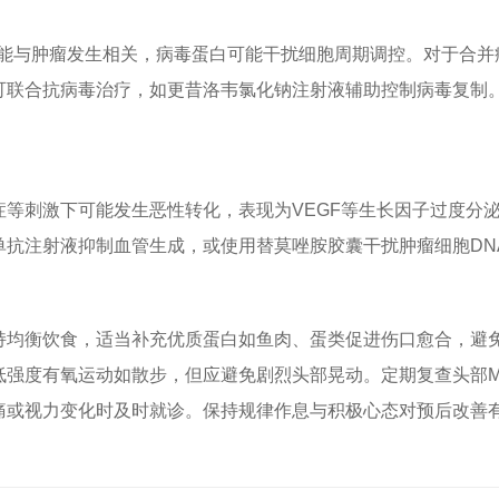
可能与肿瘤发生相关，病毒蛋白可能干扰细胞周期调控。对于合并
可联合抗病毒治疗，如更昔洛韦氯化钠注射液辅助控制病毒复制
症等刺激下可能发生恶性转化，表现为VEGF等生长因子过度分
单抗注射液抑制血管生成，或使用替莫唑胺胶囊干扰肿瘤细胞DN
持均衡饮食，适当补充优质蛋白如鱼肉、蛋类促进伤口愈合，避
低强度有氧运动如散步，但应避免剧烈头部晃动。定期复查头部M
痛或视力变化时及时就诊。保持规律作息与积极心态对预后改善