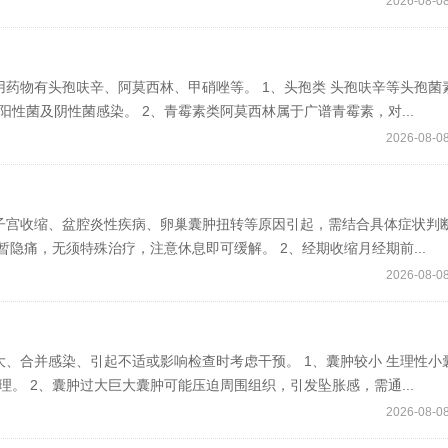
2026-08-08
药物有头孢呋辛、阿莫西林、甲硝唑等。 1、头孢类 头孢呋辛等头孢菌
性菌及阴性菌感染。 2、青霉素类阿莫西林属于广谱青霉素，对...
2026-08-08
子宫收缩、盆腔炎性疾病、卵巢囊肿扭转等原因引起，需结合具体症状判
暂隐痛，无须特殊治疗，注意休息即可缓解。 2、经期收缩月经期前...
2026-08-08
、合并感染、引起不适或影响检查时考虑干预。 1、囊肿较小 生理性小
。 2、囊肿过大巨大囊肿可能压迫周围组织，引发坠胀感，需通...
2026-08-08