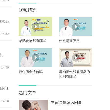
 14:53
视频精选
素类药
 14:52
减肥食物都有哪些
什么是直肠癌
断。
 14:50
冠心病会遗传吗
肩袖损伤和肩周炎的
区别有哪些
囊肿通
热门文章
 14:50
左背痛是怎么回事