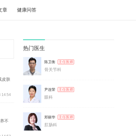
文章
健康问答
热门医生
陈卫衡
主任医师
骨关节科
或皮肤
尹连荣
主任医师
 14:54
眼科
郑丽华
主任医师
喂养不
肛肠科