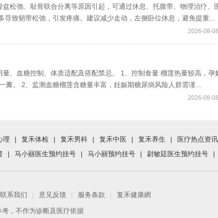
骨盆松弛、耻骨联合分离等原因引起，可通过休息、托腹带、物理治疗、
多导致韧带松弛，引发疼痛。建议减少走动，左侧卧位休息，避免提重...
2026-08-08
量、血糖控制、体质适配及搭配禁忌。 1、控制食量 榴莲热量较高，孕
瓣。 2、监测血糖榴莲含糖量丰富，妊娠期糖尿病风险人群需谨...
2026-08-08
心理
|
复禾体检
|
复禾男科
|
复禾中医
|
复禾养生
|
医疗热点资讯
普
|
马小丽医生预约挂号
|
马小丽预约挂号
|
尉敏廷医生预约挂号
|
联系我们
|
意见反馈
|
服务条款
|
复禾健康網
参考，不作为诊断及医疗依据