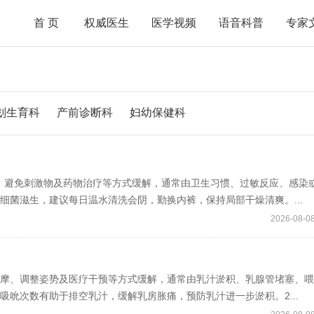
首页
权威医生
医学视频
语音科普
专家
划生育科
产前诊断科
妇幼保健科
、避免刺激物及药物治疗等方式缓解，通常由卫生习惯、过敏反应、感染
致细菌滋生，建议每日温水清洗会阴，勤换内裤，保持局部干燥清爽。...
2026-08-08
按摩、调整姿势及医疗干预等方式缓解，通常由乳汁淤积、乳腺管堵塞、
宝吸吮次数有助于排空乳汁，缓解乳房胀痛，预防乳汁进一步淤积。2...