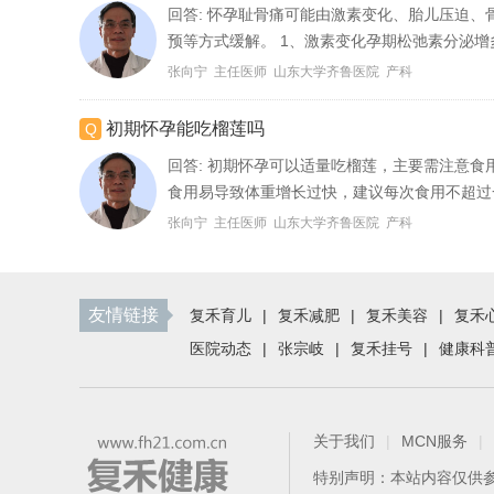
回答:
怀孕耻骨痛可能由激素变化、胎儿压迫、
预等方式缓解。 1、激素变化孕期松弛素分泌增
张向宁 主任医师 山东大学齐鲁医院 产科
初期怀孕能吃榴莲吗
回答:
初期怀孕可以适量吃榴莲，主要需注意食用
食用易导致体重增长过快，建议每次食用不超过一
张向宁 主任医师 山东大学齐鲁医院 产科
友情链接
复禾育儿
|
复禾减肥
|
复禾美容
|
复禾
医院动态
|
张宗岐
|
复禾挂号
|
健康科
关于我们
|
MCN服务
|
特别声明：本站内容仅供