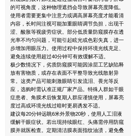
的可视角度，这种物理遮挡会导致屏幕亮度降低。
使用者需要更集中注意力或调高屏幕亮度才能看清
内容，长时间注视可能加重眼睛调节负担，出现干
涩、酸胀等视疲劳症状。部分低质量防窥膜存在透
光率不均匀问题，可能引起眩光或色彩失真，进一
步增加用眼压力。使用过程中保持环境光线充足、
避免连续使用超过40分钟可有效缓解不适。
极少数情况下，劣质防窥膜可能因涂层工艺缺陷释
放有害物质，或存在表面不平整导致光线散射异
常。这类产品可能刺激眼睛引发流泪、畏光等反
应，选购时需认准正规厂家产品。特殊人群如干眼
症患者、角膜术后恢复期人群应谨慎使用，屏幕亮
度过高或环境光线过暗时更易诱发不适。
建议每20分钟远眺6米外景物20秒，使用人工泪液
缓解干眼症状。若出现持续眼红、头痛需停用防窥
膜并就医检查。定期清洁膜表面指纹油渍，避免叠