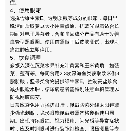
症。
4、使用眼霜
选择含维生素E、透明质酸等成分的眼霜，每日早
晚洁面后取黄豆大小用量点涂。抗蓝光眼霜适合长
期面对电子屏幕者，含咖啡因成分产品有助于改善
血管型黑眼圈。使用前需做耳后皮肤测试，出现刺
痛红肿应立即停用。
5、饮食调理
多摄入深色蔬菜水果补充叶黄素和玉米黄质，如菠
菜、蓝莓等。每周食用2-3次深海鱼类获取欧米伽3
脂肪酸，坚果类食物提供维生素E。控制高盐饮食
减少眼睑水肿，糖尿病患者需特别注意血糖管理以
防视网膜病变。
日常应避免用力揉搓眼睛，佩戴防紫外线太阳镜减
少强光刺激，隐形眼镜佩戴者需严格遵循使用周
期。出现持续眼红、视力模糊、闪光感等异常症状
时，应及时到眼科进行裂隙灯检查、眼压测量等专