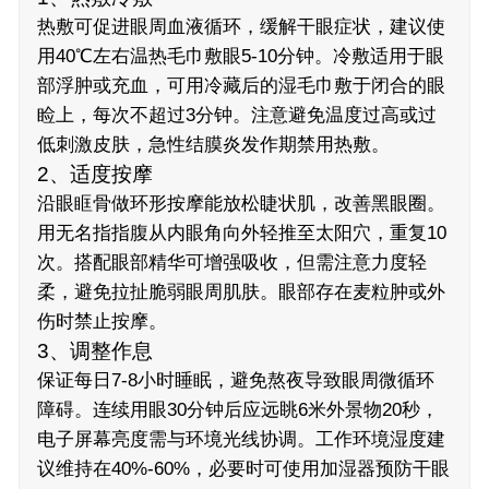
热敷可促进眼周血液循环，缓解干眼症状，建议使
用40℃左右温热毛巾敷眼5-10分钟。冷敷适用于眼
部浮肿或充血，可用冷藏后的湿毛巾敷于闭合的眼
睑上，每次不超过3分钟。注意避免温度过高或过
低刺激皮肤，急性结膜炎发作期禁用热敷。
2、适度按摩
沿眼眶骨做环形按摩能放松睫状肌，改善黑眼圈。
用无名指指腹从内眼角向外轻推至太阳穴，重复10
次。搭配眼部精华可增强吸收，但需注意力度轻
柔，避免拉扯脆弱眼周肌肤。眼部存在麦粒肿或外
伤时禁止按摩。
3、调整作息
保证每日7-8小时睡眠，避免熬夜导致眼周微循环
障碍。连续用眼30分钟后应远眺6米外景物20秒，
电子屏幕亮度需与环境光线协调。工作环境湿度建
议维持在40%-60%，必要时可使用加湿器预防干眼