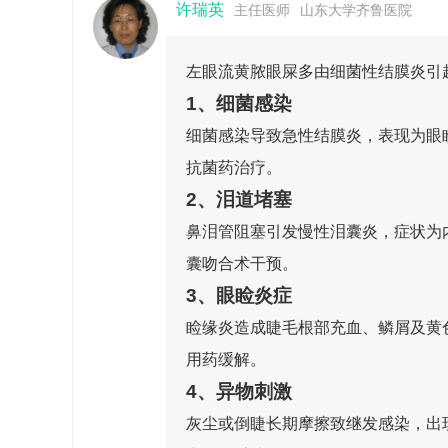
许瑞英
主任医师
山东大学齐鲁医院
左眼流黄脓眼屎多由细菌性结膜炎引
1、细菌感染
细菌感染导致急性结膜炎，表现为眼
抗菌药治疗。
2、泪道堵塞
鼻泪管阻塞引发慢性泪囊炎，症状为
囊吻合术干预。
3、眼睑炎症
睑缘炎造成睫毛根部充血、鳞屑及黄
用药缓解。
4、异物刺激
灰尘或倒睫长期摩擦致继发感染，出