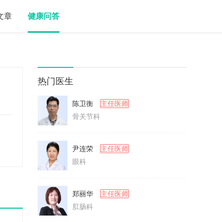
文章
健康问答
热门医生
陈卫衡
主任医师
骨关节科
尹连荣
主任医师
眼科
郑丽华
主任医师
肛肠科