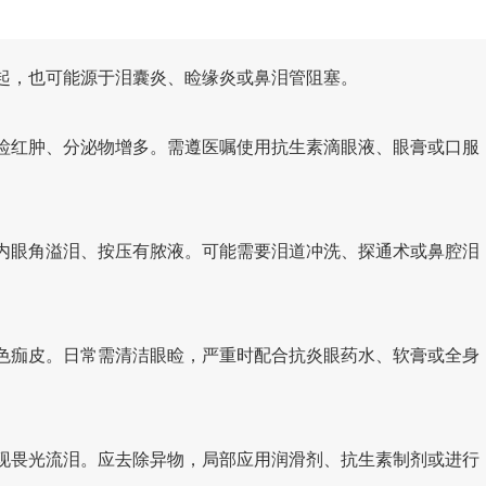
起，也可能源于泪囊炎、睑缘炎或鼻泪管阻塞。
睑红肿、分泌物增多。需遵医嘱使用抗生素滴眼液、眼膏或口服
内眼角溢泪、按压有脓液。可能需要泪道冲洗、探通术或鼻腔泪
色痂皮。日常需清洁眼睑，严重时配合抗炎眼药水、软膏或全身
现畏光流泪。应去除异物，局部应用润滑剂、抗生素制剂或进行