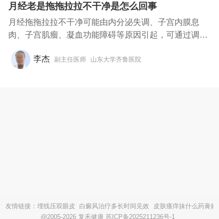
月经老是拖拖拉拉不干净是怎么回事
月经拖拖拉拉不干净可能由内分泌失调、子宫内膜息
肉、子宫肌瘤、凝血功能障碍等原因引起，可通过调
整...
李杰
副主任医师
山东大学齐鲁医院
友情链接：
埋线压双眼皮
白癜风治疗多长时间见效
皮肤瘙痒抹什么药膏好
@2005-2026 复禾健康
苏ICP备2025211236号-1