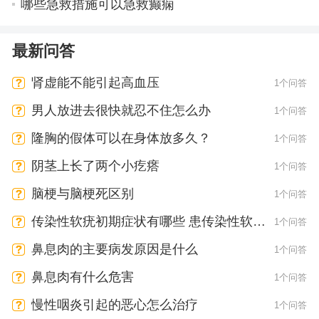
哪些急救措施可以急救癫痫
最新问答
肾虚能不能引起高血压
1个问答
男人放进去很快就忍不住怎么办
1个问答
隆胸的假体可以在身体放多久？
1个问答
阴茎上长了两个小疙瘩
1个问答
脑梗与脑梗死区别
1个问答
传染性软疣初期症状有哪些 患传染性软疣
1个问答
会有疼痛感吗
鼻息肉的主要病发原因是什么
1个问答
鼻息肉有什么危害
1个问答
慢性咽炎引起的恶心怎么治疗
1个问答