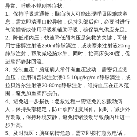
异常、呼吸不规则等症状。
1、保持呼吸道通畅：脑疝病人可能出现呼吸困难或窒
息，需立即清理口腔异物，保持头部后仰，必要时进行
气管插管或使用呼吸机辅助呼吸，确保氧气供应充足。
2、降低颅内压：快速降低颅内压是急救的关键，可使
用甘露醇注射液250ml静脉滴注，或呋塞米注射液20mg
静脉注射，帮助减轻脑水肿。同时，抬高床头30度，促
进脑部静脉回流。
3、控制血压：脑疝病人常伴有血压波动，需密切监测
血压，使用硝普钠注射液0.5-10μg/kg/min静脉滴注，或
拉贝洛尔注射液20-80mg静脉注射，维持血压在正常范
围，避免加重脑部损伤。
4、避免进一步损伤：急救过程中需避免剧烈搬动病
人，保持头部稳定，防止颈部过度屈伸。同时，减少外
界刺激，保持环境安静，避免情绪波动导致颅内压进一
步升高。
5、及时就医：脑疝病情危急，需立即拨打急救电话，