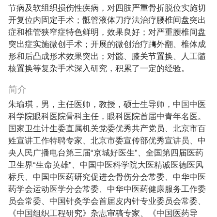
节病及软组织损伤性疾病，对四肢严重骨折脱位实施切
开复位内固定手术；骶管液体刀疗法治疗腰椎间盘突出
症和椎管狭窄症特色鲜明，效果良好；对严重腰椎间盘
突出症实施微创手术；开展的微创治疗踇外翻、椎体成
形和后凸成形术效果突出；对髋、膝关节置换、人工髓
核置换等复杂手术深入研究，积累了一定的经验。
简介
朱瑜琪，男，主任医师，教授，硕士生导师，中国中医
科学院眼科医院骨科主任，眼科医院首届中青年名医。
国家卫生计生委直属机关党委优秀共产党员、北京市百
姓宣讲工作特聘专家、北京市委宣传部优秀宣讲员、中
央人民广播电台第三届“京城好医生”、全国第四届医药
卫生界“生命英雄”、中国中医科学院大医精诚医德医风
标兵、中国中医药研究促进会骨伤分会常委、中华中医
药学会运动医学分会常委、中华中医药健康服务工作委
员会常委、中国针灸学会首届皮内针专业委员会常委、
《中国组织工程研究》杂志审稿专家、《中国医药导