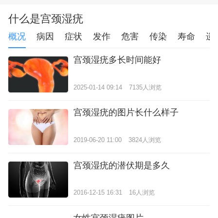
什么是宫颈湿疣
概况
病因
症状
发作
危害
传染
寿命
遗
宫颈湿疣多长时间能好
2025-01-14 09:14
7135人浏览
宫颈湿疣的图片长什么样子
2019-06-20 11:00
3824人浏览
宫颈湿疣的潜伏期是多久
2016-12-15 16:31
16人浏览
女性宫颈湿疣图片