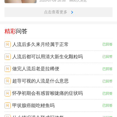
2020-07-09 16:08
9600人浏览
点击查看更多
精彩
问答
人流后多久来月经属于正常
问
已回答
人流后都可以用清大新生化颗粒吗
问
已回答
做完人流后老是拉稀便
问
已回答
超导可视的人流是什么意思
问
已回答
怀孕初期会有感冒喉咙痛的症状吗
问
已回答
甲状腺癌能吃鲤鱼吗
问
已回答