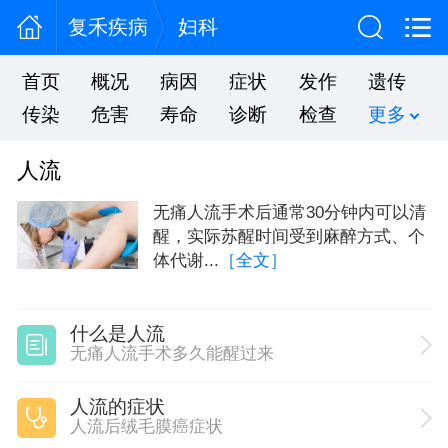
复禾疾病
妇科
首页
概况
病因
症状
发作
遗传
传染
危害
寿命
诊断
检查
更多
人流
无痛人流手术后通常30分钟内可以清
醒，实际苏醒时间受到麻醉方式、个
体代谢...
［全文］
什么是人流
无痛人流手术多久能醒过来
人流的症状
人流后绒毛膜癌症状