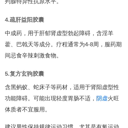
列腺特异性抗原水平。
4.疏肝益阳胶囊
中成药，用于肝郁肾虚型勃起障碍，含淫羊
藿、巴戟天等成分。疗程通常为4-8周，服药期
间忌食辛辣刺激食物。
5.复方玄驹胶囊
含黑蚂蚁、蛇床子等药材，适用于肾阳虚型性
功能障碍。可能出现轻度胃肠不适，
阴虚
火旺
体质者不宜服用。
建议男性保持规律运动习惯，尤其是有氧运动