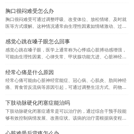
程，治疗的核...
胸口很闷难受怎么办
胸口很闷难受可通过调整呼吸、改变体位、放松情绪、及时就
医等方式缓解。这种情况通常由生理性因素如情绪激动、过度
劳累，或病理...
感觉心跳在嗓子眼怎么回事
感觉心跳在嗓子眼，医学上通常称为心悸或心脏搏动感增强，
可能由生理性因素、心律失常、甲状腺功能亢进、心脏神经官
能症、器质性...
经常心痛是什么原因
经常心痛可能由心脏神经官能症、冠心病、心肌炎、肋间神经
痛、胃食管反流病等原因引起，可通过调整生活方式、药物治
疗、心理疏导...
下肢动脉硬化闭塞症能治吗
下肢动脉硬化闭塞症通常是可以治疗的，通过综合干预手段能
够有效控制病情发展、改善症状。该病的治疗需根据病变程度
和患者整体状...
心脏难受后背疼怎么办