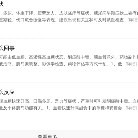
状
、多尿、体重下降、疲劳乏力、皮肤瘙痒等症状。糖尿病早期症状主要有
重减轻、伤口愈合缓慢等表现。建议出现相关症状时及时就医检查...
[详细
么回事
可能由低血糖、高渗性高血糖状态、酮症酸中毒、脑血管意外、药物副作
治疗、胰岛素调整、影像学检查、药物评估等方式干预。1、低...
[详细]
么反应
现血糖快速升高、口渴多尿、乏力等症状，严重时可引发酮症酸中毒。血
及个体胰岛功能有关。1、血糖快速升高甜食中的单糖和双糖会...
[详细]
查看更多