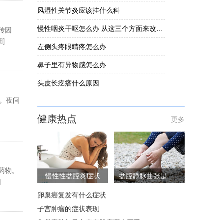
风湿性关节炎应该挂什么科
慢性咽炎干呕怎么办 从这三个方面来改善慢性咽炎干呕
传因
细]
左侧头疼眼睛疼怎么办
鼻子里有异物感怎么办
头皮长疙瘩什么原因
。夜间
健康热点
更多
药物。
慢性性盆腔炎症状
盆腔静脉曲张是怎么回事
]
卵巢癌复发有什么症状
子宫肿瘤的症状表现