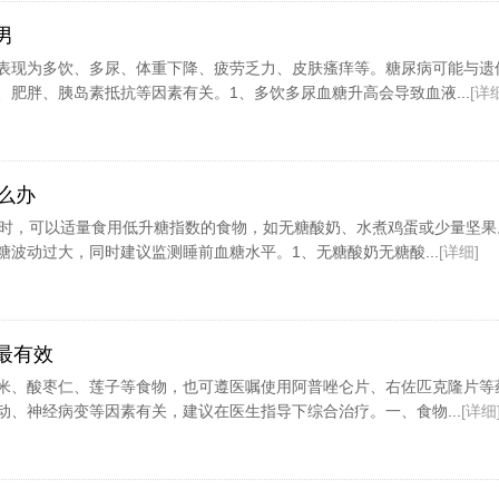
男
表现为多饮、多尿、体重下降、疲劳乏力、皮肤瘙痒等。糖尿病可能与遗
肥胖、胰岛素抵抗等因素有关。1、多饮多尿血糖升高会导致血液...
[详
么办
饿时，可以适量食用低升糖指数的食物，如无糖酸奶、水煮鸡蛋或少量坚果
波动过大，同时建议监测睡前血糖水平。1、无糖酸奶无糖酸...
[详细]
最有效
米、酸枣仁、莲子等食物，也可遵医嘱使用阿普唑仑片、右佐匹克隆片等
动、神经病变等因素有关，建议在医生指导下综合治疗。一、食物...
[详细