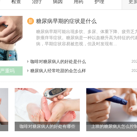
断
检查
治疗
病因
用药
护理
更
糖尿病早期的症状是什么
新
糖尿病早期可能出现多饮、多尿、体重下降、疲劳乏
肤瘙痒等症状。糖尿病是一种以血糖升高为特征的代
病，早期症状容易被忽视，但及时发现有...
咖啡对糖尿病人的好处是什么
20
严重吗
糖尿病人经常吃甜的会怎么样
20
咖啡对糖尿病人的好处有哪些
上班的糖尿病人怎么控