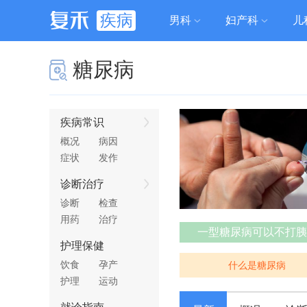
疾病
男科
妇产科
儿
糖尿病
疾病常识
概况
病因
症状
发作
诊断治疗
诊断
检查
用药
治疗
一型糖尿病可以不打胰
护理保健
饮食
孕产
什么是糖尿病
护理
运动