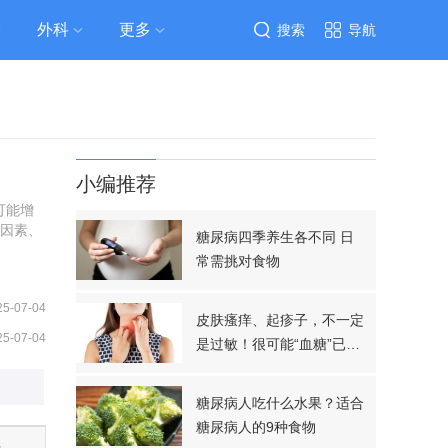
外科
更多
搜索
导航
小编推荐
可能增
传因素、
糖尿病四季养生各不同 日
常需挑对食物
25-07-04
皮肤瘙痒、起疹子，不一定
25-07-04
是过敏！很可能“血糖”已经
超标
糖尿病人吃什么水果？适合
糖尿病人的9种食物