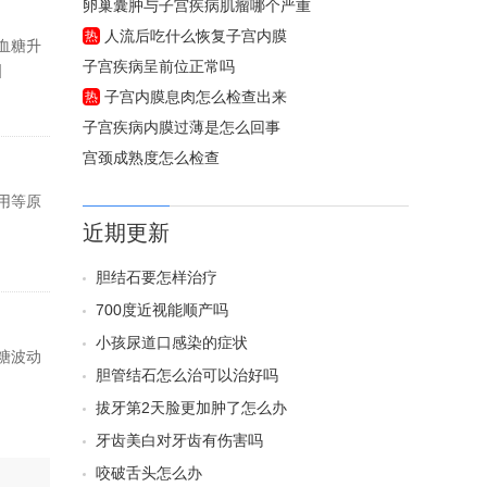
卵巢囊肿与子宫疾病肌瘤哪个严重
人流后吃什么恢复子宫内膜
热
血糖升
子宫疾病呈前位正常吗
]
子宫内膜息肉怎么检查出来
热
子宫疾病内膜过薄是怎么回事
宫颈成熟度怎么检查
用等原
近期更新
胆结石要怎样治疗
700度近视能顺产吗
小孩尿道口感染的症状
糖波动
胆管结石怎么治可以治好吗
拔牙第2天脸更加肿了怎么办
牙齿美白对牙齿有伤害吗
咬破舌头怎么办