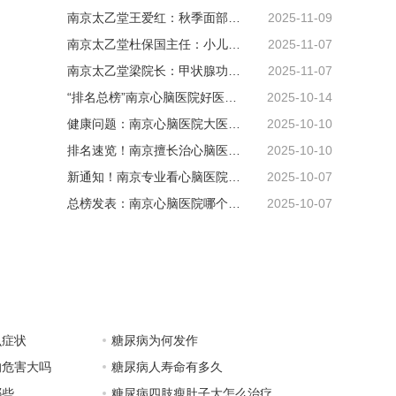
南京太乙堂王爱红：秋季面部干燥，中医滋阴润燥
2025-11-09
南京太乙堂杜保国主任：小儿积食腹胀？中医消食化积调脾胃
2025-11-07
​南京太乙堂梁院长：甲状腺功能亢进症（甲亢）早期信号捕捉与系统管理方式
2025-11-07
“排名总榜”南京心脑医院好医院排名推荐，南京心脑医院专业可靠吗？
2025-10-14
健康问题：南京心脑医院大医院排名，南京心脑医院看病咋样能好吗？
2025-10-10
排名速览！南京擅长治心脑医院名单公布，南京心脑医院排名TOP3推荐！
2025-10-10
新通知！南京专业看心脑医院近期排名公布，南京正规心脑医院总榜发榜！
2025-10-07
总榜发表：南京心脑医院哪个好“优选排名”南京心脑血管科医院怎么样？
2025-10-07
么症状
糖尿病为何发作
的危害大吗
糖尿病人寿命有多久
哪些
糖尿病四肢瘦肚子大怎么治疗