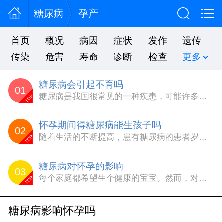
糖尿病
孕产
首页
概况
病因
症状
发作
遗传
传染
危害
寿命
诊断
检查
更多
糖尿病会引起不育吗
01
糖尿病是我国很常见的一种疾患，可能许多人在得病以前并不知道糖尿病会导致男性不育吗这一问题的答案，而往往是在结婚以后，才发现自己结婚多年一无所出，到底糖尿病是不是男性不育原因，下文将揭晓一切。在很多人看来，糖尿病和不孕不育这两者之间是扯不上关系的，但真的如此吗？不孕不育医院专家指出糖尿病是男性不育原因，且导致男性不育的原因是多方面的1、精子活力不佳。精子活力不...
TOP
怀孕期间得糖尿病能生孩子吗
02
随着生活的不断提高，患有糖尿病的患者岁数一直在不断地提前，儿童也会有患糖尿病的危险，现在我们就有一个疑问了，糖尿病患者可以怀孕生孩子吗？怀孕生孩子对普通人来说再简单不过了，但是对糖尿病患者的女性怀孕生孩子却是一个很大的问题。娠糖尿病是由于高血糖引起的，但并不代表得了妊娠糖尿病就不能摄入糖，而且摄入适量的糖还是必须的，因为胎儿在成长期间所需营养非常多，如果供应...
TOP
糖尿病对怀孕的影响
03
每个家庭都希望生个健康的宝宝。然而，对于患有糖尿病患者的孕妇来说，自己患有糖尿病会不会影响宝宝的健康生长呢?本身患有糖尿病就已经给自己带来很大的灾难了，不想再把灾难发生到无辜的孩子身上。带着这一系列问题，我们请专家给大家解答吧。1、糖尿病孕妇易发生死胎，多发生在妊娠36周后。2、糖尿病孕妇胎儿畸形发生率达百分之14到25，比非糖尿病孕妇高2-3倍，多为中枢神...
TOP
糖尿病影响怀孕吗