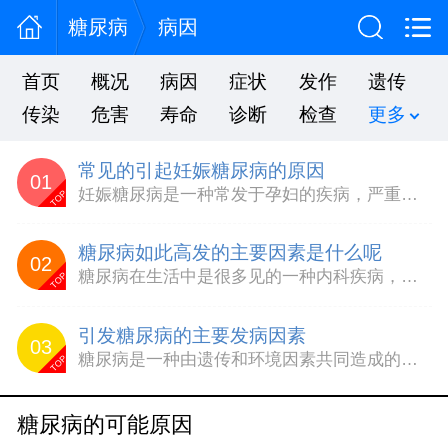
糖尿病
病因
首页
概况
病因
症状
发作
遗传
传染
危害
寿命
诊断
检查
更多
常见的引起妊娠糖尿病的原因
01
妊娠糖尿病是一种常发于孕妇的疾病，严重威胁着孕妇及其宝宝的身体健康，严重的会导致胎儿的死亡。那常见的引起妊娠糖尿病的原因有哪些呢?下面就为大家讲讲常见的引起妊娠糖尿病的原因。一般，常见的引起妊娠糖尿病的原因有：1、年龄因素，高龄妊娠是公认的妊娠糖尿病的主要危险因素。年龄在40岁及以上的孕妇发生妊娠糖尿病的危险是20～30岁孕妇的8.2倍。年龄因素除影响妊娠糖...
TOP
糖尿病如此高发的主要因素是什么呢
02
糖尿病在生活中是很多见的一种内科疾病，每年死于糖尿病的人也是不再少数。那么，究竟什么因素导致糖尿病的出现呢?糖尿病的病因是什么呢?接下来，我们就从下面的文章中了解下吧。1、遗传因素：这是属于导致糖尿病的病因之一。在临床上，糖尿病也有家族发病的特点。因此很可能基因遗传也是糖尿病的病因。这种遗传特性2型糖尿病比1型糖尿病更为明显。2、一个重要的糖尿病的病因可能就...
TOP
引发糖尿病的主要发病因素
03
糖尿病是一种由遗传和环境因素共同造成的慢性疾病，不良的饮食习惯也可导致糖尿病的发生。那么糖尿病的病因有哪些?下面是相关专家做出的详细解答。少动：体力活动减少是诱发糖尿病的病因之一。因为人体骨骼肌是最大的葡萄糖利用的器官，长期缺乏体力活动将会大大减少肌肉对葡萄糖的利用，导致肌肉萎缩、肌肉组织中的脂肪含量增加、肥胖和胰岛素抵抗。肥胖：遗传、缺少运动、吃的太多、太...
TOP
糖尿病的可能原因