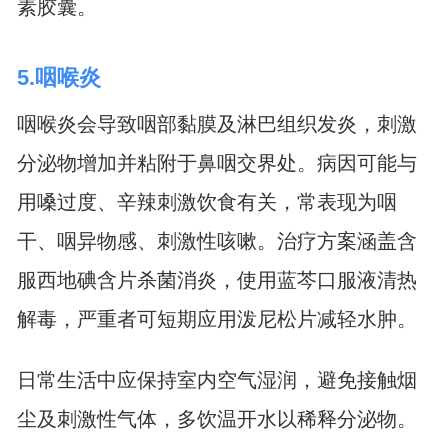
素胶囊。
5.咽喉炎
咽喉炎会导致咽部黏膜及淋巴组织发炎，刺激
分泌物增加并粘附于鼻咽交界处。病因可能与
用嗓过度、辛辣刺激饮食有关，常表现为咽
干、咽异物感、刺激性咳嗽。治疗方案涵盖含
服西地碘含片杀菌消炎，使用蓝芩口服液清热
解毒，严重者可短期应用泼尼松片减轻水肿。
日常生活中应保持室内空气湿润，避免接触烟
尘及刺激性气体，多饮温开水以稀释分泌物。