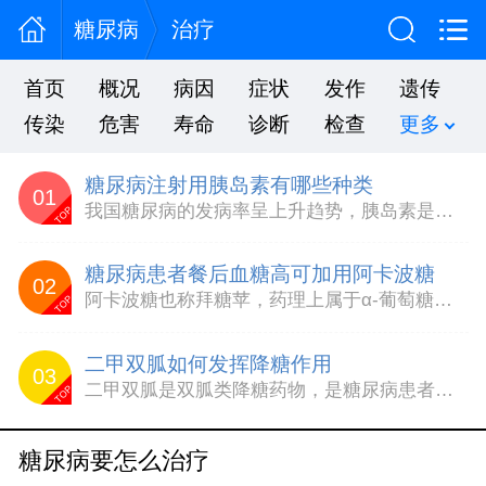
糖尿病
治疗
首页
概况
病因
症状
发作
遗传
传染
危害
寿命
诊断
检查
更多
糖尿病注射用胰岛素有哪些种类
01
我国糖尿病的发病率呈上升趋势，胰岛素是目前治疗糖尿病最有效的药物之一，根据胰岛素的来源不同，可分为动物胰岛素和重组人胰岛素两大类，目前重组人胰岛素由于药效好，不良反应少，在临床上广泛应用。动物胰岛素是从动物的胰腺中提取并纯化出来的胰岛素，主要有猪胰岛素原和牛胰岛素，目前我国主要应用的是猪胰岛素原。由于动物胰岛素提取自异种生物，其结构与人体自身生产的胰岛素有少...
TOP
糖尿病患者餐后血糖高可加用阿卡波糖
02
阿卡波糖也称拜糖苹，药理上属于α-葡萄糖苷酶抑制剂，其作用机理为可逆性地抑制小肠绒毛上的多种α-葡萄糖苷酶的活性，从而延缓食物中的碳水化合物向葡萄糖的转化，从而显着降低糖尿病患者的餐后血糖水平。阿卡波糖对于α-葡萄糖苷酶的抑制作用是可逆性的，但糖类的转化仅仅是被推迟，而不是被完全阻断，通过小肠或大肠吸收葡萄糖的速度减缓，血糖浓度平稳，平均值下降。因此，阿卡波...
TOP
二甲双胍如何发挥降糖作用
03
二甲双胍是双胍类降糖药物，是糖尿病患者的常用药，特别适合体重超重的2型糖尿病患者，其降糖方式与其他常用的口服降糖药不同，它不具有刺激胰岛素分泌的作用，也不能增加胰岛素的敏感性，也不能延缓糖类的吸收的作用。二甲双胍主要作用于胰岛外组织，通过增加肌肉对葡萄糖的摄取和利用，并可抑制肝糖原的输出，且有一定的胰岛素曾敏作用，从而发挥降低空腹血糖和餐后血糖的作用。二甲双...
TOP
糖尿病要怎么治疗