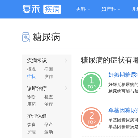
疾病
男科
妇产科
儿
糖尿病
糖尿病的症状有
疾病常识
概况
病因
妊娠期糖尿
症状
发作
妊娠期糖尿病
诊断治疗
糖尿病可能与胰
诊断
检查
用药
治疗
单基因糖尿
护理保健
单基因糖尿病
饮食
孕产
单基因糖尿病是
护理
运动