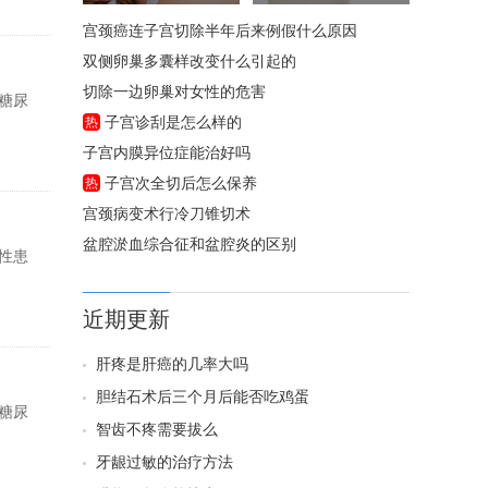
宫颈癌连子宫切除半年后来例假什么原因
双侧卵巢多囊样改变什么引起的
切除一边卵巢对女性的危害
糖尿
子宫诊刮是怎么样的
热
子宫内膜异位症能治好吗
子宫次全切后怎么保养
热
宫颈病变术行冷刀锥切术
盆腔淤血综合征和盆腔炎的区别
性患
近期更新
肝疼是肝癌的几率大吗
胆结石术后三个月后能否吃鸡蛋
糖尿
智齿不疼需要拔么
牙龈过敏的治疗方法