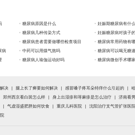
吗
糖尿病原因是什么
妊娠期糖尿病有什
糖尿病几种传染方式
妊娠糖尿病对孩子
糖尿病患者需要做哪些检查项目
糖尿病常用药物有
尿病
中药可以用煤气熬吗
糖尿病可以喝无糖
理
糖尿病人瑜伽运动好吗
糖尿病微创手术哪
解决
|
腿上长了癣要如何解决
|
感冒嗓子疼耳朵特痒什么引起的
|
郑州西京看白斑怎么样
|
身上出湿疹和荨麻疹是怎么治疗
|
济南看
|
气虚湿盛肥胖如何饮食
|
重庆儿科医院
|
沈阳治疗支气管扩张医
院