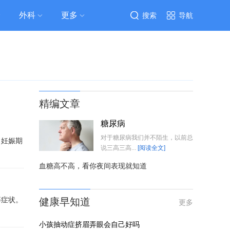
外科
更多
搜索
导航
精编文章
糖尿病
对于糖尿病我们并不陌生，以前总
。妊娠期
说三高三高...
[阅读全文]
血糖高不高，看你夜间表现就知道
等症状。
健康早知道
更多
小孩抽动症挤眉弄眼会自己好吗