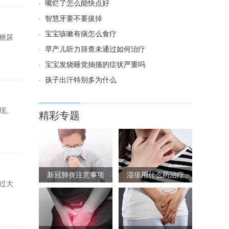
嘴烂了怎么能快点好
智慧牙要不要拔掉
宝宝咳嗽有痰怎么食疗
糖尿
早产儿听力筛查未通过如何治疗
宝宝发烧睡觉抽搐的症状严重吗
孩子出汗特别多为什么
现。
精彩专题
新冠肺炎注意事项
湿疹用什么药治疗
过大