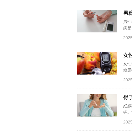
男
男性
病是
2025
女
女性
糖尿
2025
得
妊娠
等。
2025