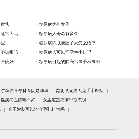
么症状
糖尿病为何发作
的危害大吗
糖尿病人寿命有多久
哪些
糖尿病四肢瘦肚子大怎么治疗
速溶咖啡吗
糖尿病人可以怀孕生小孩吗
家医院好
糖尿病引起的眼底出血手术费用
哈尔滨强直专科医院是哪里
|
昆明做无痛人流手术医院
|
男性疾病医院哪个好
|
女生殖器疱疹早期表现
|
院
|
光子嫩肤可以治疗毛孔粗大吗
|