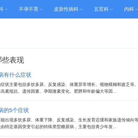
科
不孕不育
皮肤性病科
五官科
内科
哪些表现
病有什么症状
的症状主要包括多饮多尿、反复感染、体重异常增长、视物模糊和疲乏等
岛素抵抗、遗传因素、孕期激素变化、肥胖和年龄偏大等因...
病的5个症状
可能出现多饮多尿、体重下降、反复感染、生长发育迟缓和家族遗传倾向
由特定基因突变引起的特殊类型糖尿病，主要包括青少年发...