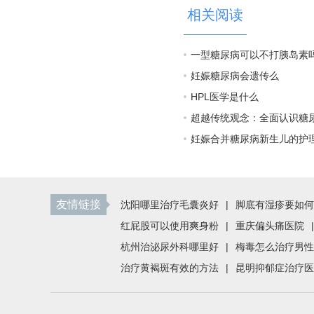
相关阅读
一型糖尿病可以不打胰岛素
妊娠糖尿病会遗传么
HPL医学是什么
超越传统观念：全面认识糖
妊娠合并糖尿病新生儿的护
友情链接
沈阳哪里治疗毛囊炎好
|
脚底有湿疹要如何
红屁股可以使用爽身粉
|
重庆偏头痛医院
|
杭州治泌尿外科哪里好
|
梅毒怎么治疗男性
治疗黄褐斑有效的方法
|
昆明抑郁症治疗医