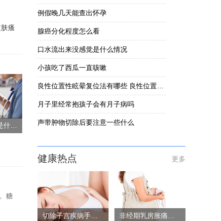
例假晚几天能查出怀孕
皮肤瘙
腺癌分化程度怎么看
口水流出来没感觉是什么情况
小孩吃了西瓜一直咳嗽
良性位置性眩晕复位法有哪些 良性位置性眩晕要怎么办
月子里经常抱孩子会有月子病吗
声带肿物切除后要注意一些什么
糖尿病早期症状是什么男
健康热点
更多
。糖
切除子宫疾病手术风险大吗
非经期乳房胀痛的原因