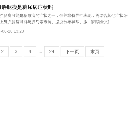
身胖腿瘦是糖尿病症状吗
胖腿瘦可能是糖尿病的症状之一，但并非特异性表现，需结合其他症状综
上身胖腿瘦可能与胰岛素抵抗、脂肪分布异常、激...
[阅读全文]
-06-28 13:23
2
3
4
...
24
下一页
末页