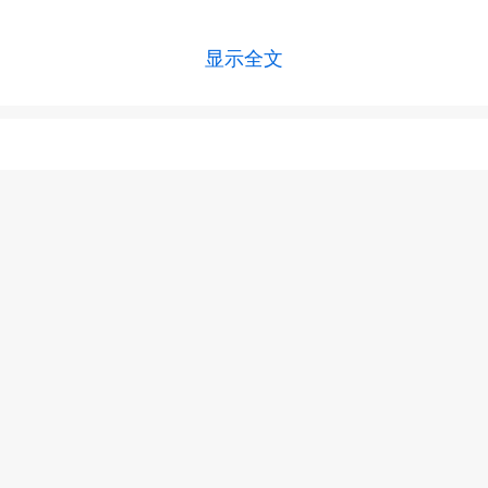
显示全文
上一篇 :
糖尿病不吃药可以吗？取决于病情实际情况
下一篇 :
糖尿病用药有哪些误区