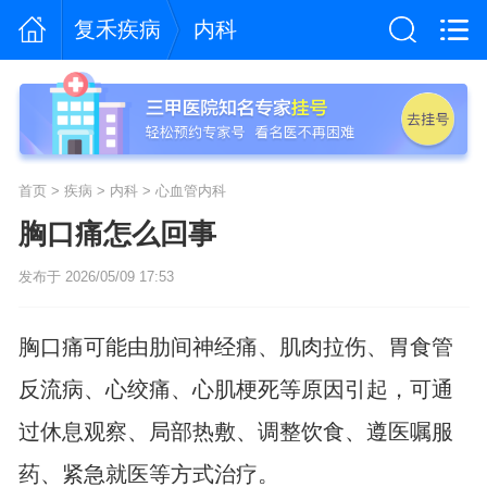
复禾疾病
内科
首页
>
疾病
>
内科
>
心血管内科
胸口痛怎么回事
发布于 2026/05/09 17:53
胸口痛可能由肋间神经痛、肌肉拉伤、胃食管
反流病、心绞痛、心肌梗死等原因引起，可通
过休息观察、局部热敷、调整饮食、遵医嘱服
药、紧急就医等方式治疗。