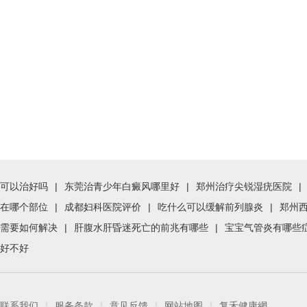
可以治好吗
|
东莞治青少年白癜风哪里好
|
郑州治疗尖锐湿疣医院
|
在哪个部位
|
成都妇科医院评价
|
吃什么可以缓解前列腺炎
|
郑州
需要如何解决
|
肝腹水肝昏迷死亡的前兆有哪些
|
宝宝气管炎有哪些
好不好
联系我们
|
服务条款
|
意见反馈
|
网站地图
|
复禾健康網