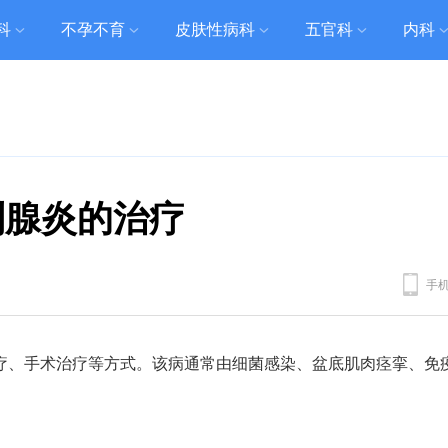
科
不孕不育
皮肤性病科
五官科
内科
列腺炎的治疗
手
疗、手术治疗等方式。该病通常由细菌感染、盆底肌肉痉挛、免
。