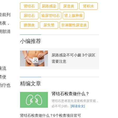
肾结石
尿路感染
尿道炎
肾积水
轻前列
尿结石
输尿管结石
肾上腺肿瘤
熬夜，
膀胱炎
尿失禁
非淋菌性尿道炎
阴部清
小编推荐
尿路感染不可小觑 3个误区
需要注意
液流
禁使
精编文章
治疗也
肾结石检查做什么？
肾结石患者首先需要检查尿常规，
必不可少的...
[阅读全文]
肾结石检查做什么？6个检查项目皆可