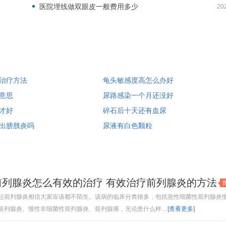
医院埋线做双眼皮一般费用多少
20
治疗方法
龟头敏感度高怎么办好
意思
尿路感染一个月还没好
才好
碎石后十天还有血尿
出膀胱炎吗
尿液有白色颗粒
前列腺炎怎么有效的治疗 有效治疗前列腺炎的方法
起前列腺炎相信大家应该都不陌生。该病的临床分类很多，包括急性细菌性前列腺炎
前列腺炎、慢性非细菌性前列腺炎、前列腺痛，无论患什么样...
[查看更多]