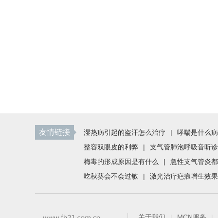
友情链接
湿热病引起的盗汗怎么治疗
|
哮喘是什么病
整容双眼皮的利弊
|
支气管肺泡呼吸音听诊
梅毒的形成原因是有什么
|
急性支气管炎都
吃秋葵会不会过敏
|
激光治疗疤痕增生效果
关于我们
|
MCN服务
|