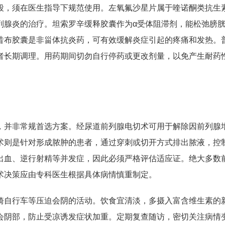
段，须在医生指导下规范使用。左氧氟沙星片属于喹诺酮类抗生
列腺炎的治疗。坦索罗辛缓释胶囊作为α受体阻滞剂，能松弛膀
昔布胶囊是非甾体抗炎药，可有效缓解炎症引起的疼痛和发热。
者长期调理。用药期间切勿自行停药或更改剂量，以免产生耐药
，并非常规首选方案。经尿道前列腺电切术可用于解除因前列腺
术则是针对形成脓肿的患者，通过穿刺或切开方式排出脓液，控
出血、逆行射精等并发症，因此必须严格评估适应证。绝大多数
术决策应由专科医生根据具体病情慎重制定。
骑自行车等压迫会阴的活动。饮食宜清淡，多摄入富含维生素的
会阴部，防止受凉诱发症状加重。定期复查随访，密切关注病情