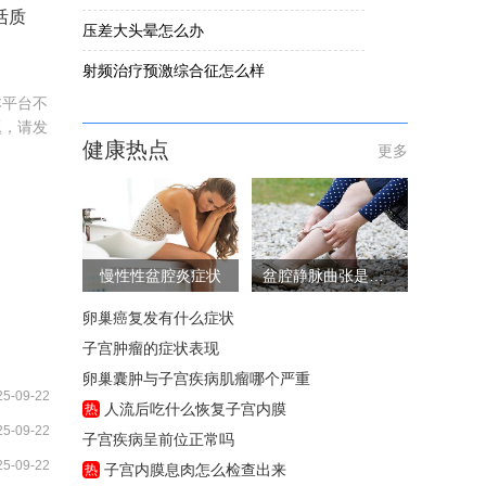
活质
压差大头晕怎么办
射频治疗预激综合征怎么样
本平台不
题，请发
健康热点
更多
慢性性盆腔炎症状
盆腔静脉曲张是怎么回事
卵巢癌复发有什么症状
子宫肿瘤的症状表现
卵巢囊肿与子宫疾病肌瘤哪个严重
25-09-22
人流后吃什么恢复子宫内膜
热
25-09-22
子宫疾病呈前位正常吗
25-09-22
子宫内膜息肉怎么检查出来
热