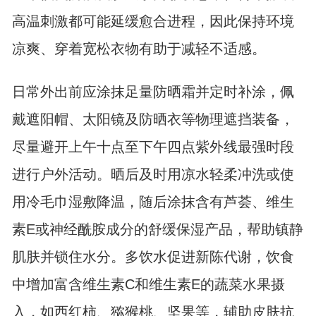
高温刺激都可能延缓愈合进程，因此保持环境
凉爽、穿着宽松衣物有助于减轻不适感。
日常外出前应涂抹足量防晒霜并定时补涂，佩
戴遮阳帽、太阳镜及防晒衣等物理遮挡装备，
尽量避开上午十点至下午四点紫外线最强时段
进行户外活动。晒后及时用凉水轻柔冲洗或使
用冷毛巾湿敷降温，随后涂抹含有芦荟、维生
素E或神经酰胺成分的舒缓保湿产品，帮助镇静
肌肤并锁住水分。多饮水促进新陈代谢，饮食
中增加富含维生素C和维生素E的蔬菜水果摄
入，如西红柿、猕猴桃、坚果等，辅助皮肤抗