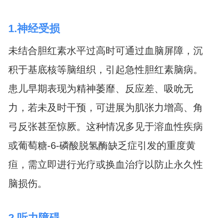
1.神经受损
未结合胆红素水平过高时可通过血脑屏障，沉
积于基底核等脑组织，引起急性胆红素脑病。
患儿早期表现为精神萎靡、反应差、吸吮无
力，若未及时干预，可进展为肌张力增高、角
弓反张甚至惊厥。这种情况多见于溶血性疾病
或葡萄糖-6-磷酸脱氢酶缺乏症引发的重度黄
疸，需立即进行光疗或换血治疗以防止永久性
脑损伤。
2.听力障碍