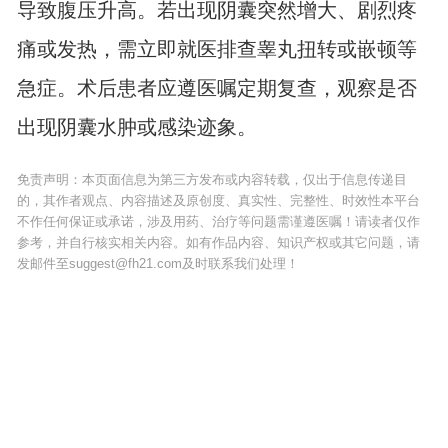
导致腹压升高。若出现阴囊突然增大、剧烈疼
痛或发热，需立即就医排查睾丸扭转或嵌顿等
急症。术后患者应遵医嘱定期复查，观察是否
出现阴囊水肿或感染迹象。
免责声明：本页面信息为第三方发布或内容转载，仅出于信息传递目
的，其作者观点、内容描述及原创度、真实性、完整性、时效性本平台
不作任何保证或承诺，涉及用药、治疗等问题需谨遵医嘱！请读者仅作
参考，并自行核实相关内容。如有作品内容、知识产权或其它问题，请
发邮件至suggest@fh21.com及时联系我们处理！