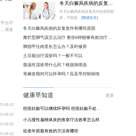
冬天白癜风疾病的反复发作有哪些原因
冬天白癜风疾病反复发作的原因较
多，可能是...
[阅读全文]
本平台不
冬天白癜风疾病的反复发作有哪些原因
题，请发
糜烂型脚气该怎么治疗 教你6种能够有效治疗糜烂型脚气的方法
脚指甲往肉里长怎么办？及时修剪
土豆能治疗湿疹吗？一般不可以
脂溢性湿疹用什么药？根据病情选
荨麻疹期间可以怀孕吗？应及早控制病情
健康早知道
更多
25-09-22
疤痕妊娠可以继续怀孕吗 疤痕妊娠不处理的危害揭晓
25-09-22
小儿慢性扁桃体炎的推拿疗法效果怎么样
25-09-22
祛老年斑最有效的方法有哪些
25-09-22