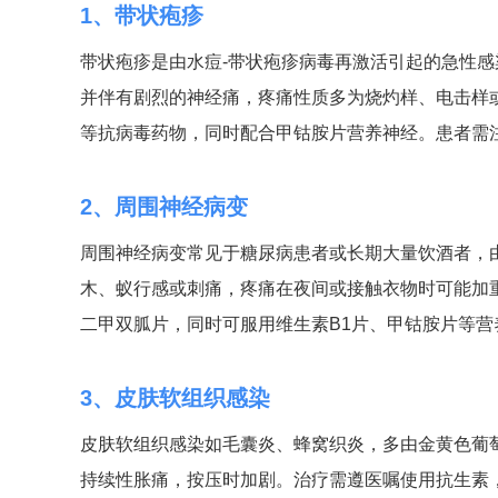
1、带状疱疹
带状疱疹是由水痘-带状疱疹病毒再激活引起的急性
并伴有剧烈的神经痛，疼痛性质多为烧灼样、电击样
等抗病毒药物，同时配合甲钴胺片营养神经。患者需
2、周围神经病变
周围神经病变常见于糖尿病患者或长期大量饮酒者，
木、蚁行感或刺痛，疼痛在夜间或接触衣物时可能加
二甲双胍片，同时可服用维生素B1片、甲钴胺片等
3、皮肤软组织感染
皮肤软组织感染如毛囊炎、蜂窝织炎，多由金黄色葡
持续性胀痛，按压时加剧。治疗需遵医嘱使用抗生素