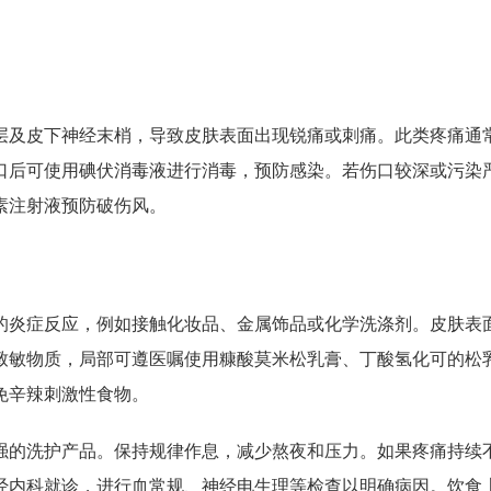
。
层及皮下神经末梢，导致皮肤表面出现锐痛或刺痛。此类疼痛通
口后可使用碘伏消毒液进行消毒，预防感染。若伤口较深或污染
素注射液预防破伤风。
的炎症反应，例如接触化妆品、金属饰品或化学洗涤剂。皮肤表
致敏物质，局部可遵医嘱使用糠酸莫米松乳膏、丁酸氢化可的松
免辛辣刺激性食物。
强的洗护产品。保持规律作息，减少熬夜和压力。如果疼痛持续
经内科就诊，进行血常规、神经电生理等检查以明确病因。饮食