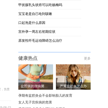
甲状腺乳头状癌可以吃杨梅吗
宝宝老是自己呛到咳嗽
口起泡是什么原因
宫外孕一周左右初期症状
原发性纤毛运动障碍怎么治疗
健康热点
更多
盆腔炎的致病菌有哪些
严重盆腔炎怎么办
官，负责
孕期有盆腔炎会不会影响胎儿的发育
女人无子宫疾病的危害
26-06-15