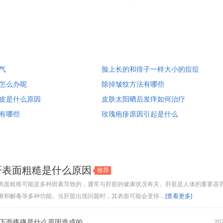
气
脸上长的和痱子一样大小的痘痘
怎么办呢
除掉皱纹方法有哪些
皮是什么原因
皮肤太阳晒后发痒如何治疗
有哪些
玫瑰疱疹原因引起是什么
肝表面粗糙是什么原因
推荐
表面粗糙可能是多种因素导致的，通常与肝脏的健康状况有关。肝脏是人体的重要器
谢和解毒等多种功能。当肝脏出现问题时，其表面可能会变得...
[查看更多]
下面疼痛是什么原因造成的
20