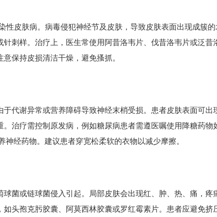
感染性皮肤病。病毒侵犯神经节及皮肤，导致皮肤表面出现成簇的
或针刺样。治疗上，医生常使用阿昔洛韦片、伐昔洛韦片或泛昔
注意保持皮损清洁干燥，避免搔抓。
由于代谢异常或营养障碍导致神经末梢受损。患者皮肤表面可出
重。治疗需控制原发病，例如糖尿病患者需遵医嘱使用降糖药物
营养神经药物。建议患者穿宽松柔软的衣物以减少摩擦。
萄球菌或链球菌侵入引起。局部皮肤会出现红、肿、热、痛，疼
，如头孢克肟胶囊、阿莫西林胶囊或罗红霉素片。患者应避免挤