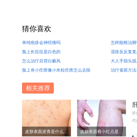
猜你喜欢
单纯疱疹会神经痛吗
怎样能根治脚
脸上长痘痘是白色的
湿疹反反复复
怎么治疗后背白癜风
大人手指头脱
脸上有小疙瘩像小米粒疙瘩怎么去除
治疗雀斑方法
相关推荐
肝
代
皮肤表面淤青是什么原因
皮肤表面有小红点是什么原因