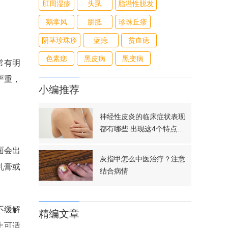
肛周湿疹
头虱
脂溢性脱发
鹅掌风
胼胝
珍珠丘疹
阴茎珍珠疹
蓝痣
贫血痣
色素痣
黑皮病
黑变病
常有明
严重，
小编推荐
神经性皮炎的临床症状表现
都有哪些 出现这4个特点要
小心了
面会出
灰指甲怎么中医治疗？注意
乳膏或
结合病情
不缓解
精编文章
上可适