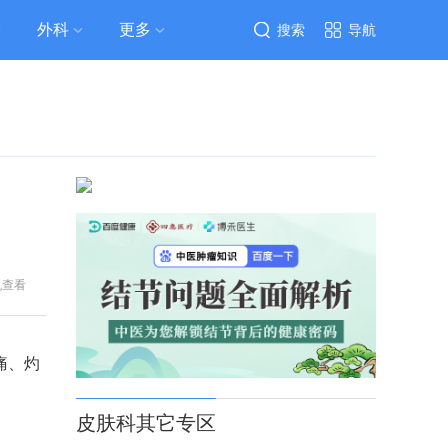
外科
更多
搜索
导航
机查看
痛、灼
皮肤科其它专区