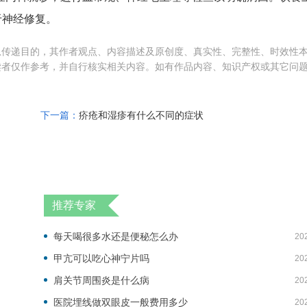
于神经修复。
息传递目的，其作者观点、内容描述及原创度、真实性、完整性、时效性
读者仅作参考，并自行核实相关内容。如有作品内容、知识产权或其它问
下一篇：
疥疮和湿疹有什么不同的症状
推荐专家
每天喝很多水还是便秘怎么办
20
甲亢可以吃心神宁片吗
20
肩关节周围炎是什么病
20
医院埋线做双眼皮一般费用多少
20