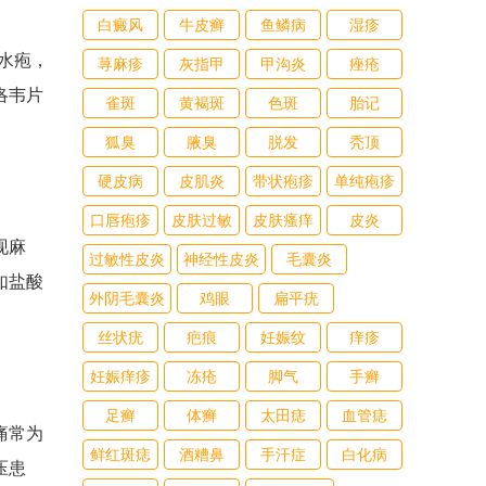
白癜风
牛皮癣
鱼鳞病
湿疹
水疱，
荨麻疹
灰指甲
甲沟炎
痤疮
洛韦片
雀斑
黄褐斑
色斑
胎记
狐臭
腋臭
脱发
秃顶
硬皮病
皮肌炎
带状疱疹
单纯疱疹
口唇疱疹
皮肤过敏
皮肤瘙痒
皮炎
现麻
过敏性皮炎
神经性皮炎
毛囊炎
如盐酸
外阴毛囊炎
鸡眼
扁平疣
丝状疣
疤痕
妊娠纹
痒疹
妊娠痒疹
冻疮
脚气
手癣
足癣
体癣
太田痣
血管痣
痛常为
鲜红斑痣
酒糟鼻
手汗症
白化病
压患