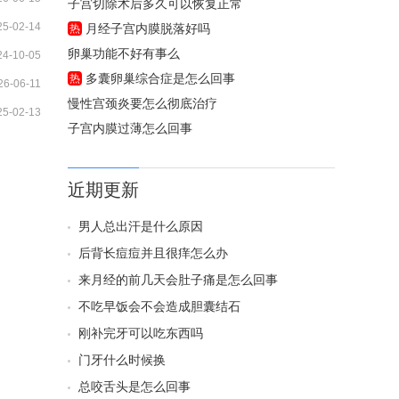
子宫切除术后多久可以恢复正常
25-02-14
月经子宫内膜脱落好吗
热
卵巢功能不好有事么
24-10-05
多囊卵巢综合症是怎么回事
热
26-06-11
慢性宫颈炎要怎么彻底治疗
25-02-13
子宫内膜过薄怎么回事
近期更新
男人总出汗是什么原因
后背长痘痘并且很痒怎么办
来月经的前几天会肚子痛是怎么回事
不吃早饭会不会造成胆囊结石
刚补完牙可以吃东西吗
门牙什么时候换
总咬舌头是怎么回事