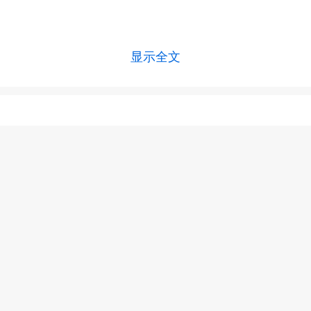
显示全文
上一篇 :
婴儿脑积水怎么治疗好
下一篇 :
宝宝脑积水能治好吗