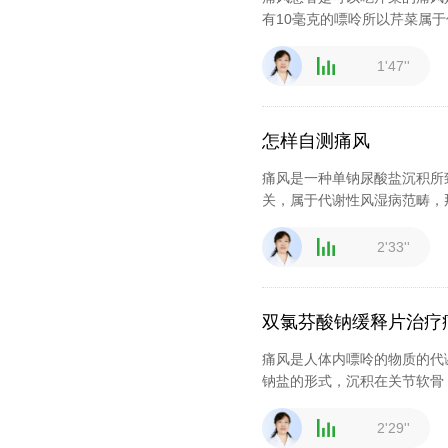
有10毫克的嘌呤所以芹菜属于
1'47''
怎样自测痛风
痛风是一种单钠尿酸盐沉积所
关，属于代谢性风湿病范畴，
2'33''
双氯芬酸钠缓释片治疗
痛风是人体内嘌呤的物质的代
钠盐的形式，沉积在关节软骨
2'29''