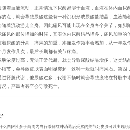
酸随着血液流动，正常情况下尿酸易溶于血液，血液在体内血尿
解的点，就会导致尿酸这些有一种沉积形成尿酸盐结晶，血液随
会随着流动游走全身。因此痛风可能出现在全身各个关节，如脚
觉痛风的部位增加的时候，其实体内尿酸结晶增多，痛风加重的
随着尿酸的升高，痛风的加重，疼痛发作频率会增加，从一年发
个月发作几次，最后长期都有关节疼痛。
尿酸浓度过高，无法正常代谢。就会导致尿酸结晶增多，这类结
小结节，会导致皮肤表面明显突起，这种一般就叫痛风石。第四
通过肾脏代谢，他尿酸过多，代谢不畅时就会导致废物在肾脏中
情况，严重者甚至会导致死亡。
好
什么自限性多于两周内自行缓解红肿消退后受累的关节处皮肤可以出现脱