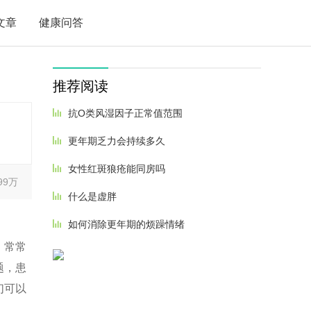
文章
健康问答
推荐阅读
抗O类风湿因子正常值范围
更年期乏力会持续多久
女性红斑狼疮能同房吗
99万
什么是虚胖
如何消除更年期的烦躁情绪
，常常
题，患
们可以