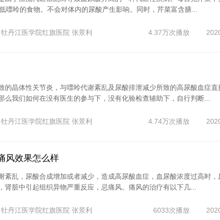
低嘌呤的食物。不会对体内的尿酸产生影响。同时，芹菜富含膳...
牡丹江医学院红旗医院
张景利
4.37万次播放
202
致的晶体性关节炎，与嘌呤代谢紊乱及尿酸排泄减少所致的高尿酸血症直
那么我们如何在没有医生的参与下，没有化验检查辅助下，自行判断...
牡丹江医学院红旗医院
张景利
4.74万次播放
202
痛风效果怎么样
谢紊乱，尿酸合成增加或者减少，造成高尿酸血症，血尿酸浓度过高时，
，肾脏中引起组织异物严重反应，忌痛风。痛风的治疗有以下几...
牡丹江医学院红旗医院
张景利
6033次播放
202