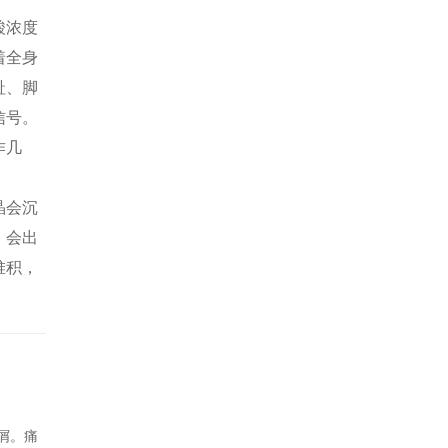
酸浓度
着全身
趾、脚
信号。
作几
晶会沉
，会出
堆积，
屑。痛