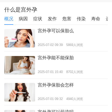
什么是宫外孕
概况
病因
症状
发作
危害
传染
寿命
遗
宫外孕可以保胎么
2025-07-02 09:39
5869人浏览
宫外孕能不能保胎
2025-07-01 15:40
8702人浏览
宫外孕保胎会怎样
2025-07-01 09:32
4940人浏览
宫外孕可以药流吗