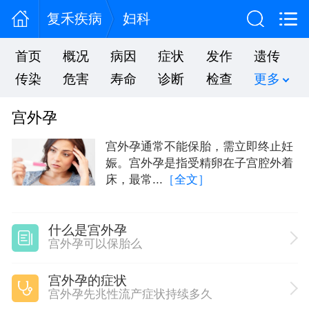
复禾疾病
妇科
首页
概况
病因
症状
发作
遗传
传染
危害
寿命
诊断
检查
更多
宫外孕
宫外孕通常不能保胎，需立即终止妊
娠。宫外孕是指受精卵在子宫腔外着
床，最常...
［全文］
什么是宫外孕
宫外孕可以保胎么
宫外孕的症状
宫外孕先兆性流产症状持续多久