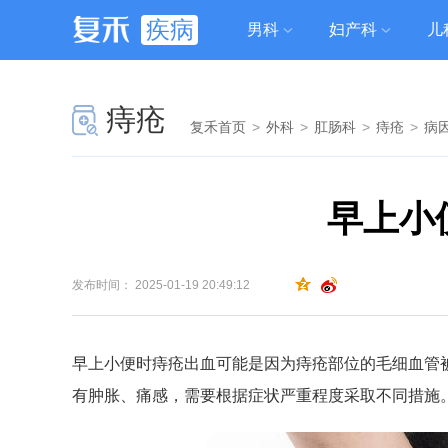
疾病
男科
妇产科
儿
痔疮
复禾首页
>
外科
>
肛肠科
>
痔疮
>
病
早上小
发布时间： 2025-01-19 20:49:12
早上小便时痔疮出血可能是因为痔疮部位的毛细血管
有肿胀、痛感，需要根据症状严重程度采取不同措施