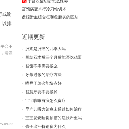
子宫次全切后怎么保养
热
宫颈病变术行冷刀锥切术
行或瑜
盆腔淤血综合征和盆腔炎的区别
，以排
近期更新
本平台不
肝疼是肝癌的几率大吗
题，请发
胆结石术后三个月后能否吃鸡蛋
智齿不疼需要拔么
牙龈过敏的治疗方法
嘴烂了怎么能快点好
智慧牙要不要拔掉
宝宝咳嗽有痰怎么食疗
早产儿听力筛查未通过如何治疗
宝宝发烧睡觉抽搐的症状严重吗
25-09-22
孩子出汗特别多为什么