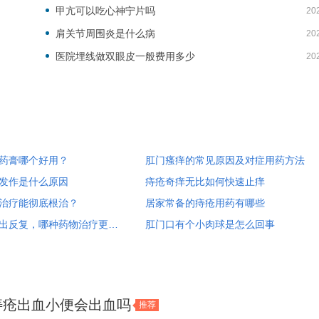
甲亢可以吃心神宁片吗
20
肩关节周围炎是什么病
20
医院埋线做双眼皮一般费用多少
20
药膏哪个好用？
肛门瘙痒的常见原因及对症用药方法
发作是什么原因
痔疮奇痒无比如何快速止痒
治疗能彻底根治？
居家常备的痔疮用药有哪些
大便后肉球脱出反复，哪种药物治疗更快？
肛门口有个小肉球是怎么回事
痔疮出血小便会出血吗
推荐