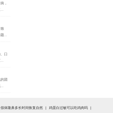
疾病，
..
导致
...
物、口
..
成的团
..
假体隆鼻多长时间恢复自然
|
鸡蛋白过敏可以吃鸡肉吗
|