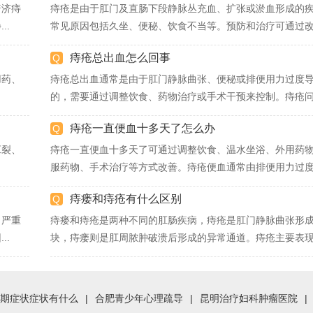
普济痔
痔疮是由于肛门及直肠下段静脉丛充血、扩张或淤血形成的
..
常见原因包括久坐、便秘、饮食不当等。预防和治疗可通过改.
痔疮总出血怎么回事
用药、
痔疮总出血通常是由于肛门静脉曲张、便秘或排便用力过度
的，需要通过调整饮食、药物治疗或手术干预来控制。痔疮问题
痔疮一直便血十多天了怎么办
肛裂、
痔疮一直便血十多天了可通过调整饮食、温水坐浴、外用药
服药物、手术治疗等方式改善。痔疮便血通常由排便用力过度.
痔瘘和痔疮有什么区别
，严重
痔瘘和痔疮是两种不同的肛肠疾病，痔疮是肛门静脉曲张形
..
块，痔瘘则是肛周脓肿破溃后形成的异常通道。痔疮主要表现.
期症状症状有什么
|
合肥青少年心理疏导
|
昆明治疗妇科肿瘤医院
|