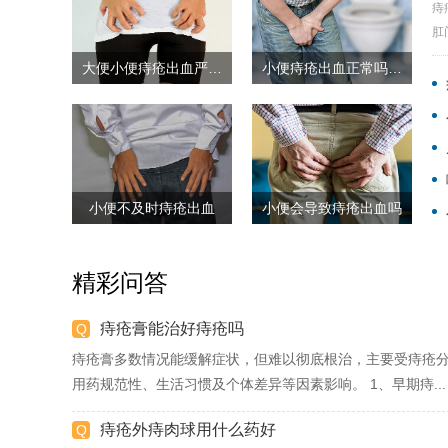
痔
肛
大便小便痔疮出血严重吗
小便痔疮出血正常吗男性
小便不及时痔疮出血
小便会导致痔疮出血吗
精彩问答
痔疮膏能治好痔疮吗
痔疮膏多数情况能缓解症状，但难以彻底根治，主要受痔疮
用药规范性、生活习惯及个体差异等因素影响。 1、早期痔...
痔疮外痔肉球用什么药好