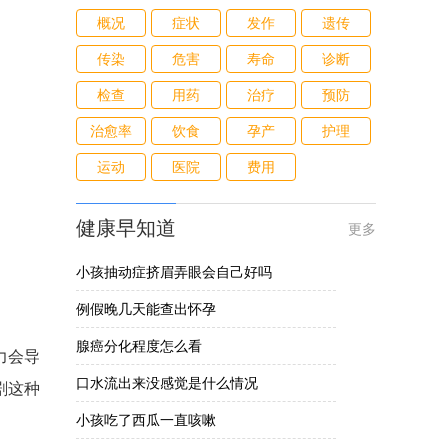
概况
症状
发作
遗传
传染
危害
寿命
诊断
检查
用药
治疗
预防
治愈率
饮食
孕产
护理
运动
医院
费用
健康早知道
更多
小孩抽动症挤眉弄眼会自己好吗
例假晚几天能查出怀孕
腺癌分化程度怎么看
力会导
口水流出来没感觉是什么情况
剧这种
小孩吃了西瓜一直咳嗽