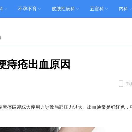
科
不孕不育
皮肤性病科
五官科
内科
因
便痔疮出血原因
手
被摩擦破裂或大便用力导致局部压力过大。出血通常是鲜红色，
。