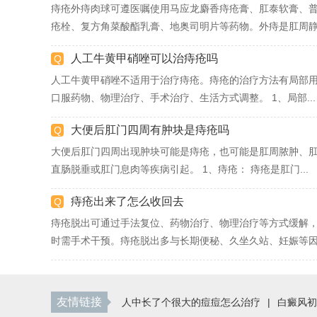
痔疮外痔肉球可遵医嘱使用马应龙麝香痔疮膏、肛泰软膏、
疮栓、复方角菜酸酯乳膏、地奥司明片等药物。外痔是肛周静.
人工牛黄甲硝唑可以治痔疮吗
人工牛黄甲硝唑不适用于治疗痔疮。痔疮的治疗方法有局部
口服药物、物理治疗、手术治疗、生活方式调整。 1、局部...
大便后肛门四周有肿块是痔疮吗
大便后肛门四周出现肿块可能是痔疮，也可能是肛周脓肿、
直肠脱垂或肛门息肉等疾病引起。 1、痔疮： 痔疮是肛门...
痔疮出来了怎么收回去
痔疮脱出可通过手法复位、药物治疗、物理治疗等方式缓解
时需手术干预。痔疮脱出多与长期便秘、久坐久站、妊娠等因.
友情链接
人中长了个很大的痘痘怎么治疗
|
白癜风初