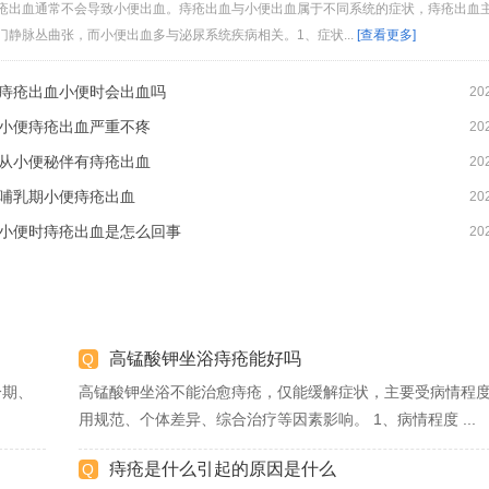
疮出血通常不会导致小便出血。痔疮出血与小便出血属于不同系统的症状，痔疮出血
门静脉丛曲张，而小便出血多与泌尿系统疾病相关。1、症状...
[查看更多]
痔疮出血小便时会出血吗
20
小便痔疮出血严重不疼
20
从小便秘伴有痔疮出血
20
哺乳期小便痔疮出血
20
小便时痔疮出血是怎么回事
20
高锰酸钾坐浴痔疮能好吗
分期、
高锰酸钾坐浴不能治愈痔疮，仅能缓解症状，主要受病情程
用规范、个体差异、综合治疗等因素影响。 1、病情程度 ...
痔疮是什么引起的原因是什么