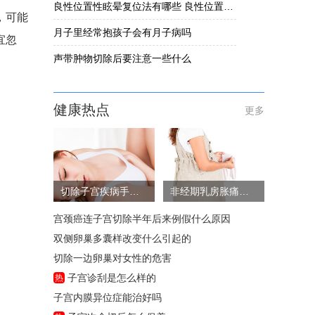
良性位置性眩晕复位法有哪些 良性位置性眩晕要怎么办
，可能
月子里经常抱孩子会有月子病吗
宜忽
声带肿物切除后要注意一些什么
健康热点
更多
切除子宫疾病手术风险大吗
非经期乳房胀痛的原因
宫颈癌连子宫切除半年后来例假什么原因
双侧卵巢多囊样改变什么引起的
切除一边卵巢对女性的危害
子宫诊刮是怎么样的
热
子宫内膜异位症能治好吗