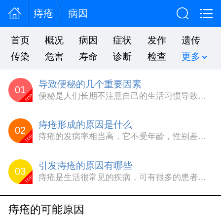
痔疮
病因
首页
概况
病因
症状
发作
遗传
传染
危害
寿命
诊断
检查
更多
导致便秘的几个重要因素
01
便秘是人们长期不注意自己的生活习惯导致消化系统出现的症状导致不能正常的进行排便，时间久了就出现了便秘，影响了人们的日常生活。那么到底便秘和什么有关系呢?导致便秘的原因又有哪些呢?下面，就便秘的几个重点因素进行总结：习惯性便秘的常见原因有哪些?1、饮食组成不良：如米面过于精细，食量过少，食用含粗纤维特别是不消化纤维的蔬菜、水果、粮食过少，油脂太缺，饮水不足等。...
TOP
痔疮形成的原因是什么
02
痔疮的发病率相当高，它不受年龄，性别差异的影响，任何人都有患这种疾病的可能性，它的发病会给患者带来很大的压力，影响患者的正常生活，很多朋友都在关注痔疮形成的原因，那么下面我们就针对痔疮形成的原因有哪些来为大家做一下详细的阐述。痔疮现在已经成为现代人比较常见的疾病，而痔疮的八大致病原因是：1.不好的大便习惯：上厕时下蹲位看书看报，造成下蹲和大便时间延长，容易造...
TOP
引发痔疮的原因有哪些
03
痔疮是生活很常见的疾病，可有很多的患者并不了解引发这个疾病的原因，从而会耽误了治疗，因此建议在平时要及时的了解引发痔疮的病因，才能因病治疗，早日摆脱痔疮的困扰，那么引发痔疮的原因有哪些?引发痔疮的原因有哪些：肛垫下移：痔是由于肛管支持组织变性引起部分黏膜及黏膜下组织下移的结果，首次提出黏膜滑动学说，之后Parks和Thomson对此作了进一步发展，提出肛管黏...
TOP
痔疮的可能原因