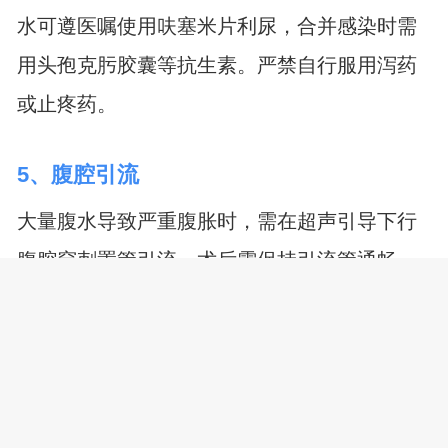
水可遵医嘱使用呋塞米片利尿，合并感染时需
用头孢克肟胶囊等抗生素。严禁自行服用泻药
或止疼药。
5、腹腔引流
大量腹水导致严重腹胀时，需在超声引导下行
腹腔穿刺置管引流。术后需保持引流管通畅，
记录每日引流量，观察有无腹痛发热等并发
症。引流量超过1000毫升需补充白蛋白维持血
显示全文
浆渗透压。
肺癌患者出现持续腹胀应记录每日腹胀程度、