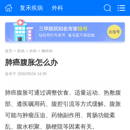
复禾疾病
外科
首页
>
疾病
>
外科
>
胸外科
肺癌腹胀怎么办
发布于 2026/05/04 14:09
肺癌腹胀可通过调整饮食、适量运动、热敷腹
部、遵医嘱用药、腹腔引流等方式缓解。腹胀
可能与肿瘤压迫、药物副作用、胃肠功能紊
乱、腹水积聚、肠梗阻等因素有关。