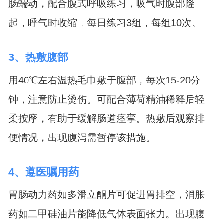
肠蠕动，配合腹式呼吸练习，吸气时腹部隆
起，呼气时收缩，每日练习3组，每组10次。
3、热敷腹部
用40℃左右温热毛巾敷于腹部，每次15-20分
钟，注意防止烫伤。可配合薄荷精油稀释后轻
柔按摩，有助于缓解肠道痉挛。热敷后观察排
便情况，出现腹泻需暂停该措施。
4、遵医嘱用药
胃肠动力药如多潘立酮片可促进胃排空，消胀
药如二甲硅油片能降低气体表面张力。出现腹