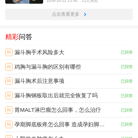
2016-10-12 13:50
11人浏览
点击查看更多
精彩
问答
漏斗胸手术风险多大
问
已回答
鸡胸与漏斗胸的区别有哪些
问
已回答
漏斗胸术后注意事项
问
已回答
漏斗胸钢板取出后就完全恢复了吗
问
已回答
胃MALT淋巴瘤怎么回事，怎么治疗
问
已回答
孕期脚底板疼怎么回事 造成孕妇脚底板疼的原因
问
已回答