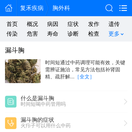
复禾疾病
胸外科
首页
概况
病因
症状
发作
遗传
传染
危害
寿命
诊断
检查
更多
漏斗胸
时间短通过中药调理可能有效，关键
需辨证施治，常见方法包括补肾固
精、疏肝解...
［全文］
什么是漏斗胸
时间短喝中药管用吗
漏斗胸的症状
火疖子可以用什么中药