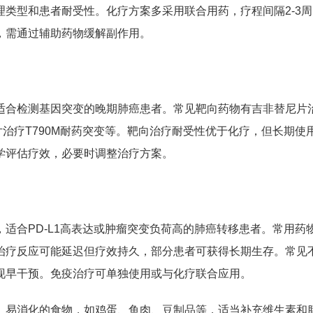
类型和患者耐受性。化疗方案多采用联合用药，疗程间隔2-3周
，需通过辅助药物缓解副作用。
适合检测基因突变的晚期肺癌患者。常见靶向药物有吉非替尼片
片治疗T790M耐药突变等。靶向治疗耐受性优于化疗，但长期使
学评估疗效，必要时调整治疗方案。
适合PD-L1高表达或肿瘤突变负荷高的肺癌转移患者。常用药
治疗反应可能延迟但疗效持久，部分患者可获得长期生存。常见
现早干预。免疫治疗可单独使用或与化疗联合应用。
、易消化的食物，如鸡蛋、鱼肉、豆制品等，适当补充维生素和