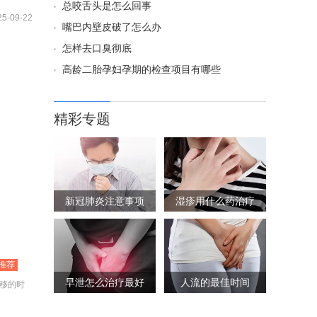
总咬舌头是怎么回事
25-09-22
嘴巴内壁皮破了怎么办
怎样去口臭彻底
高龄二胎孕妇孕期的检查项目有哪些
精彩专题
新冠肺炎注意事项
湿疹用什么药治疗
推荐
早泄怎么治疗最好
人流的最佳时间
移的时