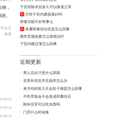
子宫切除术后多久可以恢复正常
志物，
月经子宫内膜脱落好吗
热
就医。
卵巢功能不好有事么
本平台不
多囊卵巢综合症是怎么回事
热
题，请发
慢性宫颈炎要怎么彻底治疗
子宫内膜过薄怎么回事
近期更新
男人总出汗是什么原因
后背长痘痘并且很痒怎么办
来月经的前几天会肚子痛是怎么回事
不吃早饭会不会造成胆囊结石
25-09-22
刚补完牙可以吃东西吗
25-09-22
门牙什么时候换
25-09-22