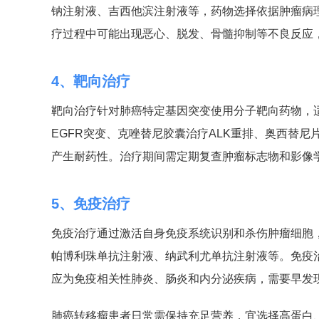
钠注射液、吉西他滨注射液等，药物选择依据肿瘤病理
疗过程中可能出现恶心、脱发、骨髓抑制等不良反应
4、靶向治疗
靶向治疗针对肺癌特定基因突变使用分子靶向药物，
EGFR突变、克唑替尼胶囊治疗ALK重排、奥西替尼
产生耐药性。治疗期间需定期复查肿瘤标志物和影像
5、免疫治疗
免疫治疗通过激活自身免疫系统识别和杀伤肿瘤细胞，
帕博利珠单抗注射液、纳武利尤单抗注射液等。免疫
应为免疫相关性肺炎、肠炎和内分泌疾病，需要早发
肺癌转移瘤患者日常需保持充足营养，宜选择高蛋白