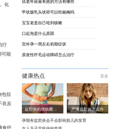
祛老年斑最有效的方法有哪些
。化
甲状腺乳头状癌可以吃杨梅吗
宝宝老是自己呛到咳嗽
口起泡是什么原因
宫外孕一周左右初期症状
治疗
用可能
原发性纤毛运动障碍怎么治疗
健康热点
更多
物包括
不良反
盆腔炎的致病菌有哪些
严重盆腔炎怎么办
孕期有盆腔炎会不会影响胎儿的发育
膳食纤
女人无子宫疾病的危害