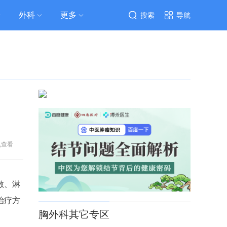
外科
更多
搜索
导航
机查看
散、淋
治疗方
胸外科其它专区