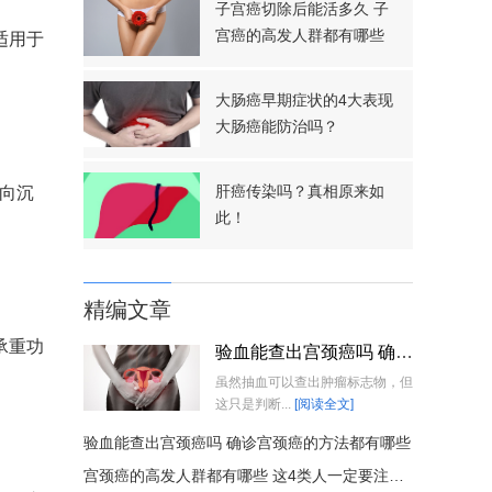
子宫癌切除后能活多久 子
宫癌的高发人群都有哪些
适用于
大肠癌早期症状的4大表现
大肠癌能防治吗？
肝癌传染吗？真相原来如
靶向沉
此！
精编文章
承重功
验血能查出宫颈癌吗 确诊宫颈癌的方法都有哪些
虽然抽血可以查出肿瘤标志物，但
这只是判断...
[阅读全文]
验血能查出宫颈癌吗 确诊宫颈癌的方法都有哪些
宫颈癌的高发人群都有哪些 这4类人一定要注意了