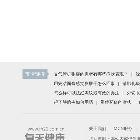
友情链接
支气管扩张症的患者有哪些症状表现？
|
沈
用完洁面膏感觉皮肤干怎么回事
|
清肺化痰
怎么样可以祛妊娠纹最有效的办法
|
外切眼
得了胰腺炎如何用药
|
重症药疹的症状
|
关于我们
|
MCN服务
|
特别声明：本站内容仅供