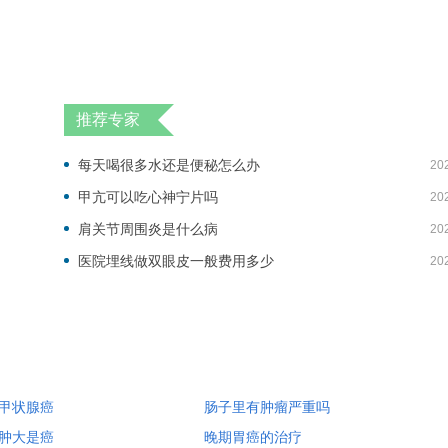
推荐专家
每天喝很多水还是便秘怎么办
20
甲亢可以吃心神宁片吗
20
肩关节周围炎是什么病
20
医院埋线做双眼皮一般费用多少
20
甲状腺癌
肠子里有肿瘤严重吗
肿大是癌
晚期胃癌的治疗