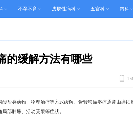
科
不孕不育
皮肤性病科
五官科
内科
痛的缓解方法有哪些
手
膦酸盐类药物、物理治疗等方式缓解。骨转移瘤疼痛通常由癌细
随局部肿胀、活动受限等症状。