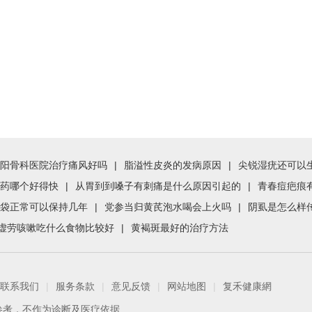
阳骨科医院治疗痛风好吗
|
脂溢性皮炎的发病原因
|
尖锐湿疣还可以
药哪个好得快
|
从胃到到嗓子有刺痛是什么原因引起的
|
青春痘疤痕
袋正常可以保持几年
|
党参当归黄芪泡水喝会上火吗
|
阴虱是怎么样
虚劳咳嗽吃什么食物比较好
|
黄褐斑最好的治疗方法
联系我们
|
服务条款
|
意见反馈
|
网站地图
|
复禾健康網
参考，不作为诊断及医疗依据