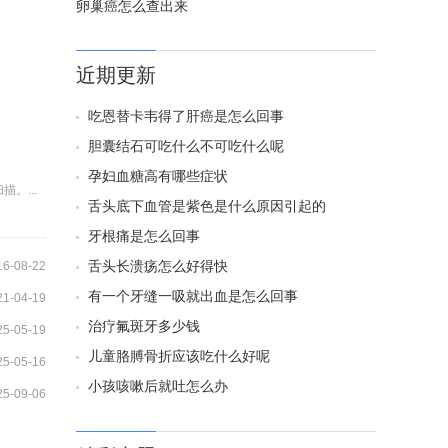
卵巢癌怎么查出来
近期更新
吃恩替卡韦得了肝癌是怎么回事
胆囊结石可吃什么不可吃什么呢
孕妇血糖高有哪些症状
。...
舌头底下血管是紫色是什么原因引起的
牙根痛是怎么回事
舌头长溃疡怎么好得快
16-08-22
有一个牙缝一吸就出血是怎么回事
21-04-19
治疗氟斑牙多少钱
25-05-19
儿童胳膊骨折应该吃什么好呢
25-05-16
小孩咳嗽后就吐怎么办
25-09-06