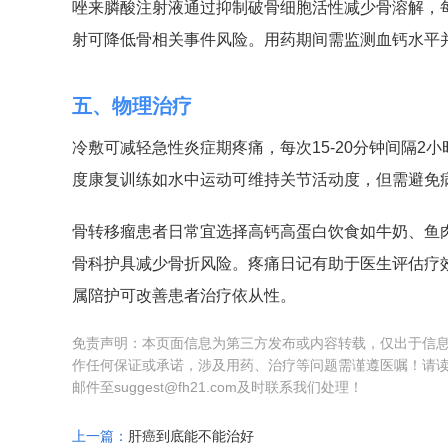
唑来膦酸注射液通过抑制破骨细胞活性减少骨溶解，每
射可降低骨相关事件风险。用药期间需监测血钙水平
五、物理治疗
冷敷可减轻急性炎症期疼痛，每次15-20分钟间隔2
度康复训练如水中运动可维持关节活动度，但需避免
骨转移瘤患者日常宜选择高钙高蛋白饮食如牛奶、鱼
骨科护具减少骨折风险。疼痛日记有助于医生评估疗
属陪护可改善患者治疗依从性。
免责声明：本页面信息为第三方发布或内容转载，仅出于信
作任何保证或承诺，涉及用药、治疗等问题需谨遵医嘱！请
邮件至suggest@fh21.com及时联系我们处理！
上一篇：
肝癌到底能不能治好