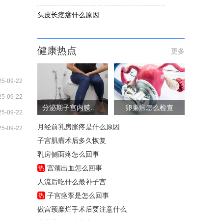
头皮长疙瘩什么原因
健康热点
更多
25-09-22
25-09-22
分泌期子宫内膜厚度多少是正常的
卵巢癌怎么检查
25-09-22
月经前乳房胀疼是什么原因
25-09-22
子宫肌瘤术后多久恢复
乳房侧面疼怎么回事
宫颈出血怎么回事
热
人流后吃什么最补子宫
子宫痉挛是怎么回事
热
做宫颈糜烂手术后要注意什么