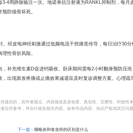
3-4周静脉输注一次。地诺单抗注射液为RANKL抑制剂，每月
并预防颌骨坏死。
小时。经皮电神经刺激通过低频电流干扰痛觉传导，每日治疗30分
病理性骨折风险。
肉，补充维生素D促进钙吸收。卧床期间需每2小时翻身预防压疮
效，出现新发疼痛或止痛效果减退应及时复诊调整方案。心理疏
息传递目的，其作者观点、内容描述及原创度、真实性、完整性、时效性
读者仅作参考，并自行核实相关内容。如有作品内容、知识产权或其它问
下一篇：
咽喉炎和食道癌的区别是什么