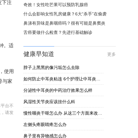
皮下注
奇效！女性吃芒果可以预防乳腺癌
什么会影响女性乳房健康？6大“杀手”在偷袭
鼻涕有异味是鼻咽癌吗？很有可能是鼻窦炎
舌癌要做什么检查？先进行基础触诊
钟。适
健康早知道
更多
脖子上黑黑的像污垢怎么去除
，使用
如何防止中耳炎粘连 6个护理让中耳炎黏连不发生
导与家
分泌性中耳炎的中药治疗效果怎么样
风湿性关节炎应该挂什么科
本平台不
题，请发
慢性咽炎干呕怎么办 从这三个方面来改善慢性咽炎干呕
左侧头疼眼睛疼怎么办
鼻子里有异物感怎么办