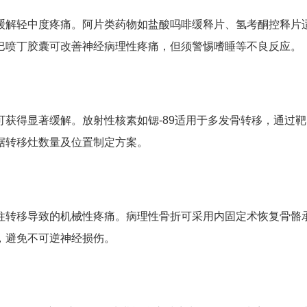
缓解轻中度疼痛。阿片类药物如盐酸吗啡缓释片、氢考酮控释片
巴喷丁胶囊可改善神经病理性疼痛，但须警惕嗜睡等不良反应。
可获得显著缓解。放射性核素如锶-89适用于多发骨转移，通过
据转移灶数量及位置制定方案。
柱转移导致的机械性疼痛。病理性骨折可采用内固定术恢复骨骼
，避免不可逆神经损伤。