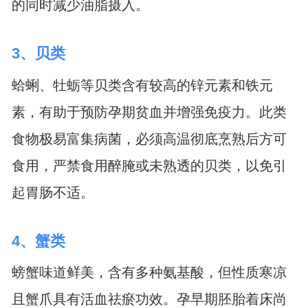
的同时减少油脂摄入。
3、贝类
蛤蜊、牡蛎等贝类含有较高的锌元素和铁元
素，有助于预防孕期贫血并增强免疫力。此类
食物极易富集病菌，必须高温彻底烹熟后方可
食用，严禁食用醉腌或未熟透的贝类，以免引
起胃肠不适。
4、蟹类
螃蟹味道鲜美，含有多种氨基酸，但性质寒凉
且蟹爪具有活血祛瘀功效。孕早期胚胎着床尚